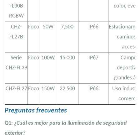
FL30B
color, even
RGBW
CHZ-
Foco
50W
7,500
IP66
Estacionamie
FL27B
caminos 
acceso
Serie
Foco
100W
15,000
IP67
Campos
CHZ-FL39
deportivo
grandes ár
CHZ-FL27
Foco
150W
22,500
IP66
Uso industri
comercia
Preguntas frecuentes
Q1:
¿Cuál es mejor para la iluminación de seguridad
exterior?