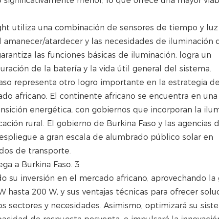
significativamente menor, lo que ofrece una mayor viab
ght utiliza una combinación de sensores de tiempo y luz
el amanecer/atardecer y las necesidades de iluminación 
arantiza las funciones básicas de iluminación, logra un
ración de la batería y la vida útil general del sistema.
aso representa otro logro importante en la estrategia de
do africano. El continente africano se encuentra en una
ansición energética, con gobiernos que incorporan la ilu
cación rural. El gobierno de Burkina Faso y las agencias 
spliegue a gran escala de alumbrado público solar en
dos de transporte.
do su inversión en el mercado africano, aprovechando l
 hasta 200 W, y sus ventajas técnicas para ofrecer solu
sos sectores y necesidades. Asimismo, optimizará su sis