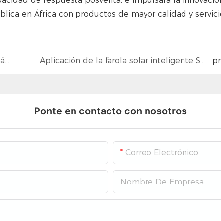
 capacidad de respuesta posventa, e impulsará la innovació
ública en África con productos de mayor calidad y servic
Tras L+B 2026, lo que más me preocupa, más allá de la magnitud de la feria, es hacia dónde quiere llevar esta industria a la humanidad.
Aplicación de la farola solar inteligente SRL03 en Burkina Faso.
p
Ponte en contacto con nosotros
Correo Electrónico
Nombre De Empresa