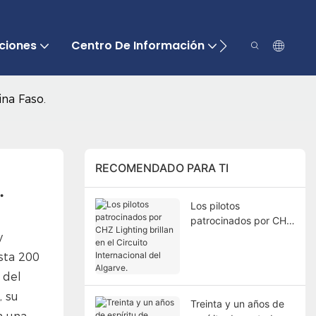
ciones
Centro De Información
Contáctenos
na Faso.
RECOMENDADO PARA TI
.
Los pilotos
patrocinados por CHZ
Lighting brillan en el
y
Circuito Internacional
sta 200
del Algarve.
 del
, su
Treinta y un años de