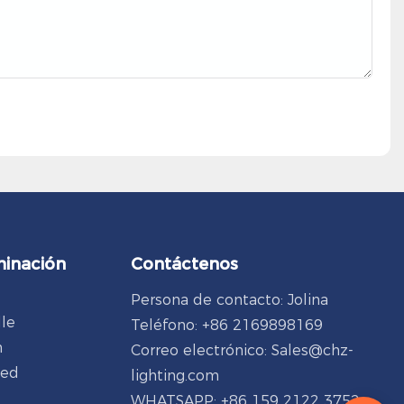
minación
Contáctenos
Persona de contacto: Jolina
lle
Teléfono: +86 2169898169
n
Correo electrónico:
Sales@chz-
ped
lighting.com
WHATSAPP: +86 159 2122 3752