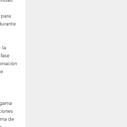
ilidad
 para
durante
 la
 fase
minación
de
a gama
ciones
tema de