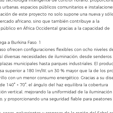
 tecnología inteligente de control horario, proporcion
s urbanas, espacios públicos comunitarios e instalacione
ación de este proyecto no solo supone una nueva y sóli
ercado africano, sino que también contribuye a la
público en África Occidental gracias a la capacidad de
so ofrecen configuraciones flexibles con ocho niveles d
sí diversas necesidades de iluminación, desde senderos
 plazas municipales hasta parques industriales. El produ
osa superior a 180 lm/W, un 30 % mayor que la de los pr
illo con un menor consumo energético. Gracias a su dis
e 140° × 70°, el ángulo del haz equilibra la cobertura
ción vertical, mejorando la uniformidad de la iluminación v
o, y proporcionando una seguridad fiable para peatones