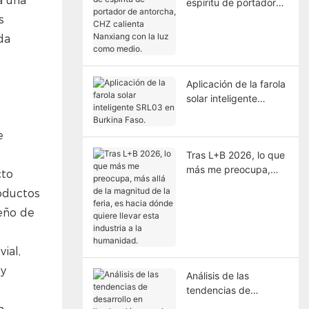
a una
espíritu de portador
de antorcha, CHZ
s
calienta Nanxiang con
da
la luz como medio.
Aplicación de la farola
solar inteligente
SRL03 en Burkina
Faso.
e
Tras L+B 2026, lo que
más me preocupa,
cto
más allá de la
oductos
magnitud de la feria,
eño de
es hacia dónde quiere
llevar esta industria a
la humanidad.
ial,
 y
Análisis de las
tendencias de
desarrollo en