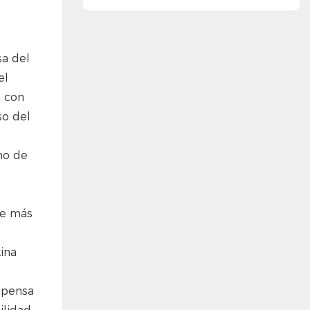
tecnología
sa del
el
d con
so del
,
rno de
de más
ina
ompensa