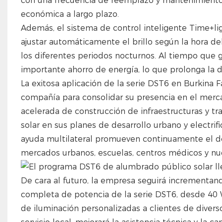
con una frecuencia de reemplazo y mantenimiento 
económica a largo plazo.
Además, el sistema de control inteligente Time+li
ajustar automáticamente el brillo según la hora d
los diferentes periodos nocturnos. Al tiempo que g
importante ahorro de energía, lo que prolonga la du
La exitosa aplicación de la serie DST6 en Burkina F
compañía para consolidar su presencia en el merca
acelerada de construcción de infraestructuras y tr
solar en sus planes de desarrollo urbano y electrifi
ayuda multilateral promueven continuamente el de
mercados urbanos, escuelas, centros médicos y nu
De cara al futuro, la empresa seguirá incrementan
completa de potencia de la serie DST6, desde 40 W
de iluminación personalizadas a clientes de diver