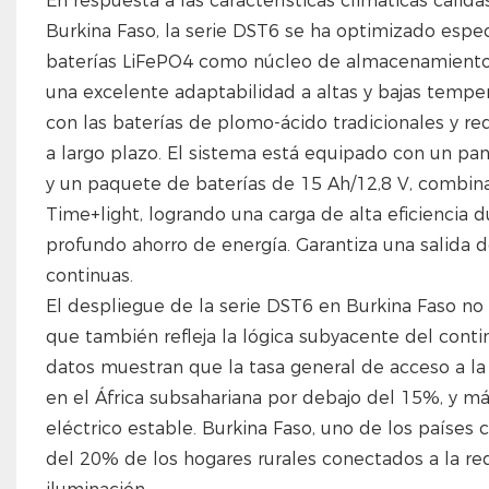
En respuesta a las características climáticas cálida
Burkina Faso, la serie DST6 se ha optimizado espec
baterías LiFePO4 como núcleo de almacenamiento de
una excelente adaptabilidad a altas y bajas temper
con las baterías de plomo-ácido tradicionales y 
a largo plazo. El sistema está equipado con un pane
y un paquete de baterías de 15 Ah/12,8 V, combina
Time+light, logrando una carga de alta eficiencia d
profundo ahorro de energía. Garantiza una salida d
continuas.
El despliegue de la serie DST6 en Burkina Faso no
que también refleja la lógica subyacente del conti
datos muestran que la tasa general de acceso a la 
en el África subsahariana por debajo del 15%, y m
eléctrico estable. Burkina Faso, uno de los países
del 20% de los hogares rurales conectados a la re