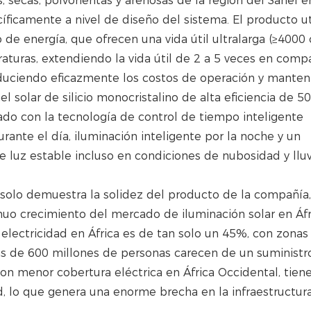
s, secas, polvorientas y arenosas de la región del Sahel e
íficamente a nivel de diseño del sistema. El producto ut
 energía, que ofrecen una vida útil ultralarga (≥4000 c
aturas, extendiendo la vida útil de 2 a 5 veces en comp
reduciendo eficazmente los costos de operación y mante
l solar de silicio monocristalino de alta eficiencia de 5
do con la tecnología de control de tiempo inteligente
urante el día, iluminación inteligente por la noche y un
e luz estable incluso en condiciones de nubosidad y lluv
 solo demuestra la solidez del producto de la compañía,
nuo crecimiento del mercado de iluminación solar en Áfr
electricidad en África es de tan solo un 45%, con zonas 
ás de 600 millones de personas carecen de un suministr
 con menor cobertura eléctrica en África Occidental, tie
d, lo que genera una enorme brecha en la infraestructur