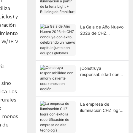
n
iluminación a partir de
iliza
la feria Light +
iclos) y
Building de Frankfurt.
aración
La Gala de Año Nuevo
nimiento
2026 de CHZ
concluye con éxito,
0 W/18 V
celebrando un nuevo
capítulo junto con
equipos globales
ia
¡Construya
responsabilidad con
amor y caliente
 sino
corazones con acción!
ica. Los
rurales
La empresa de
o
iluminación CHZ logra
ne menos
con éxito la
recertificación de
a de
empresa de alta