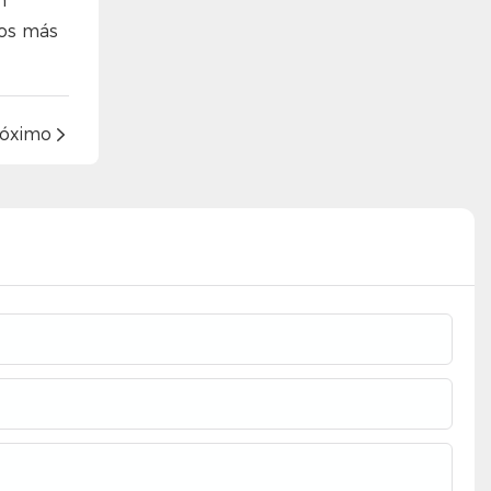
n
ios más
róximo