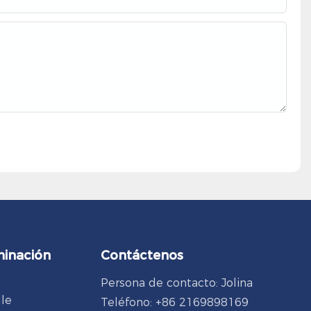
minación
Contáctenos
Persona de contacto: Jolina
lle
Teléfono: +86 2169898169