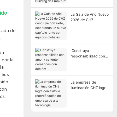
Building de Frankfurt.
lido
La Gala de Año Nuevo
2026 de CHZ
concluye con éxito,
écada de
celebrando un nuevo
capítulo junto con
,
equipos globales
¡Construya
da
responsabilidad con
 por la
amor y caliente
la
corazones con acción!
. Sus
bién
La empresa de
iluminación CHZ logra
 con
con éxito la
tos
recertificación de
empresa de alta
tecnología