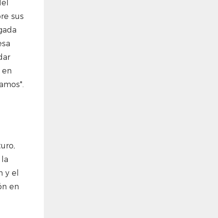
del
re sus
igada
esa
dar
 en
amos".
uro,
 la
 y el
ón en