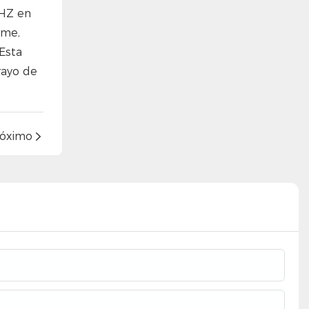
CHZ en
rme,
Esta
rayo de
róximo