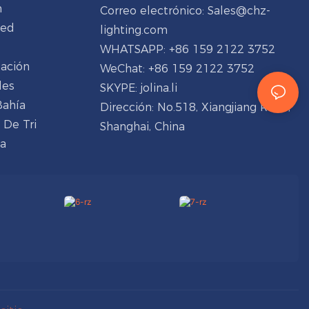
n
Correo electrónico:
Sales@chz-
ped
lighting.com
WHATSAPP: +86 159 2122 3752
dación
WeChat: +86 159 2122 3752
les
SKYPE: jolina.li
Bahía
Dirección: No.518, Xiangjiang Road,
 De Tri
Shanghai, China
na