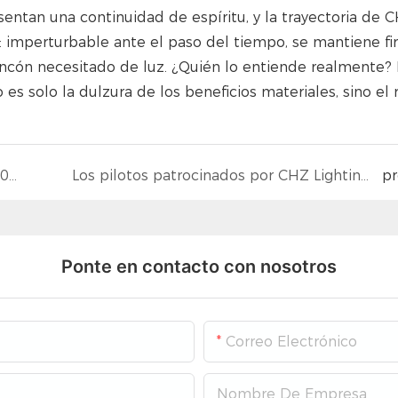
sentan una continuidad de espíritu, y la trayectoria de 
: imperturbable ante el paso del tiempo, se mantiene fi
rincón necesitado de luz. ¿Quién lo entiende realmente? 
es solo la dulzura de los beneficios materiales, sino el 
Aplicación de la farola solar inteligente SRL03 en Burkina Faso.
Los pilotos patrocinados por CHZ Lighting brillan en el Circuito Internacional del Algarve.
p
Ponte en contacto con nosotros
Correo Electrónico
Nombre De Empresa