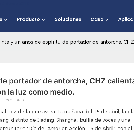
 LED desde 2013
s
Producto
Soluciones
Caso
Aplica
inta y un años de espíritu de portador de antorcha, CH
 de portador de antorcha, CHZ calienta
n la luz como medio.
2026-04-16
 calidez de la primavera. La mañana del 15 de abril, la p
g, distrito de Jiading, Shanghái, bullía de voces y una
comunitario "Día del Amor en Acción, 15 de Abril", con el