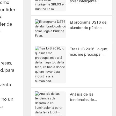
solar inteligente
 Como
SRL03 en Burkina
or líder
Faso.
s
El programa DST6 de
der de
alumbrado público
a
solar llega a Burkina
Faso.
Tras L+B 2026, lo que
más me preocupa,
más allá de la
resas,
magnitud de la feria,
d. para
es hacia dónde quiere
llevar esta industria a
la humanidad.
 venta
Análisis de las
sino un
tendencias de
desarrollo en
os
iluminación a partir de
la feria Light +