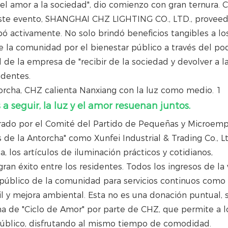
 el amor a la sociedad", dio comienzo con gran ternura.
 este evento, SHANGHAI CHZ LIGHTING CO., LTD., proveed
pó activamente. No solo brindó beneficios tangibles a lo
e la comunidad por el bienestar público a través del po
l de la empresa de "recibir de la sociedad y devolver a l
identes.
 seguir, la luz y el amor resuenan juntos.
derado por el Comité del Partido de Pequeñas y Microemp
de la Antorcha" como Xunfei Industrial & Trading Co., Lt
a, los artículos de iluminación prácticos y cotidianos,
an éxito entre los residentes. Todos los ingresos de la
 público de la comunidad para servicios continuos como
l y mejora ambiental. Esta no es una donación puntual, 
ma de "Ciclo de Amor" por parte de CHZ, que permite a l
r público, disfrutando al mismo tiempo de comodidad.