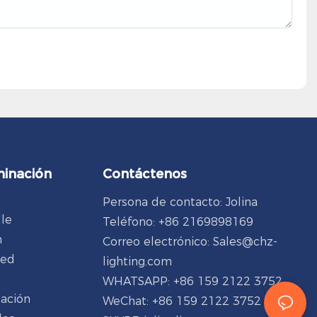
minación
Contáctenos
Persona de contacto: Jolina
lle
Teléfono: +86 2169898169
n
Correo electrónico:
Sales@chz-
ped
lighting.com
WHATSAPP: +86 159 2122 3752
dación
WeChat: +86 159 2122 3752