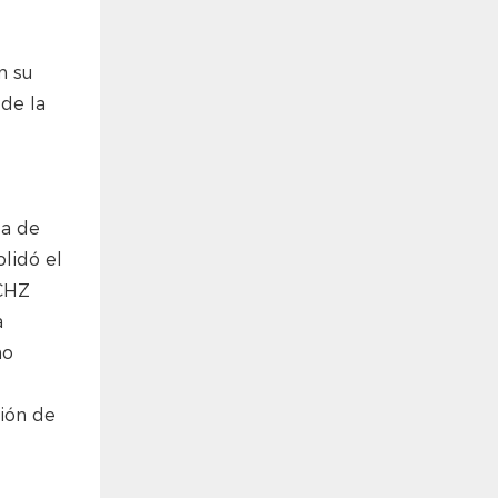
n su
de la
la de
lidó el
 CHZ
a
mo
ción de