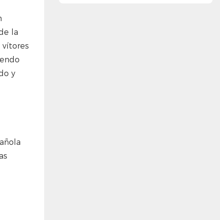
n
de la
 vítores
niendo
do y
pañola
as