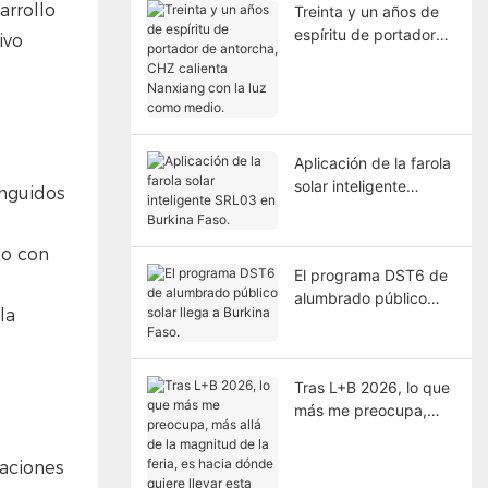
arrollo
Treinta y un años de
espíritu de portador
ivo
de antorcha, CHZ
calienta Nanxiang con
la luz como medio.
Aplicación de la farola
solar inteligente
inguidos
SRL03 en Burkina
Faso.
to con
El programa DST6 de
alumbrado público
la
solar llega a Burkina
Faso.
Tras L+B 2026, lo que
más me preocupa,
más allá de la
magnitud de la feria,
raciones
es hacia dónde quiere