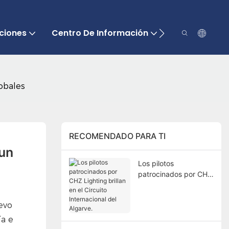
ciones
Centro De Información
Contáctenos
obales
RECOMENDADO PARA TI
un 
Los pilotos
patrocinados por CHZ
Lighting brillan en el
Circuito Internacional
evo
del Algarve.
ía e