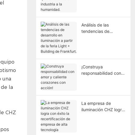
el
llevar esta industria a
la humanidad.
Análisis de las
tendencias de
desarrollo en
iluminación a partir de
la feria Light +
Building de Frankfurt.
equipo
¡Construya
iotismo
responsabilidad con
o una
amor y caliente
corazones con acción!
 de la
La empresa de
iluminación CHZ logra
 de CHZ
con éxito la
recertificación de
empresa de alta
tecnología