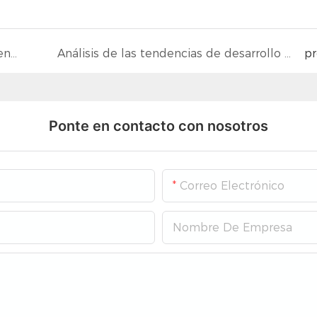
¡Construya responsabilidad con amor y caliente corazones con acción!
Análisis de las tendencias de desarrollo en iluminación a partir de la feria Light + Building de Frankfurt.
p
Ponte en contacto con nosotros
Correo Electrónico
Nombre De Empresa