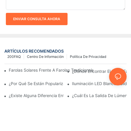
ENVIAR CONSULTA AHORA
ARTÍCULOS RECOMENDADOS
200FAQ
Centro De Información
Política De Privacidad
Farolas Solares Frente A Farolas Tradicionales: Coste, Retorno D
¿Dónde Encontrar El Mejor Fab
¿Por Qué Se Están Popularizando Las Farolas Solares?
Iluminación LED Blanco Cálido
¿Existe Alguna Diferencia Entre Las Luces Del Área De Estacio
¿Cuál Es La Salida De Lúmene