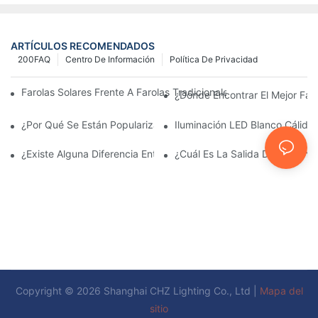
ARTÍCULOS RECOMENDADOS
200FAQ
Centro De Información
Política De Privacidad
Farolas Solares Frente A Farolas Tradicionales: Coste, Retorno D
¿Dónde Encontrar El Mejor Fab
¿Por Qué Se Están Popularizando Las Farolas Solares?
Iluminación LED Blanco Cálido
¿Existe Alguna Diferencia Entre Las Luces Del Área De Estacio
¿Cuál Es La Salida De Lúmene
Copyright © 2026 Shanghai CHZ Lighting Co., Ltd |
Mapa del
sitio