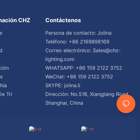
inación CHZ
Contáctenos
e
Persona de contacto: Jolina
Teléfono: +86 2169898169
d
Correo electrónico:
Sales@chz-
lighting.com
ción
WHATSAPP: +86 159 2122 3752
es
WeChat: +86 159 2122 3752
hía
SKYPE: jolina.li
De Tri
Dirección: No.518, Xiangjiang Road,
Shanghai, China