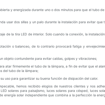
rla abierta y energizada durante uno o dos minutos para que el tubo de 
da usar dos sillas y un palo durante la instalación para evitar que 
je de la tira LED de interior. Solo cuando la conexión, la instalación,
tación o balanceo, de lo contrario provocará fatiga y envejecimie
n un objeto contundente para evitar caídas, golpes y vibraciones;
para atar firmemente el tubo de la lámpara, a fin de evitar que el a
s del tubo de la lámpara;
su uso para garantizar su buena función de disipación del calor.
mpecable, hemos recibido elogios de nuestros clientes y nos adhe
ED solares para paisajismo, luces solares para césped, luces solare
e energía solar independiente que combina a la perfección la energí