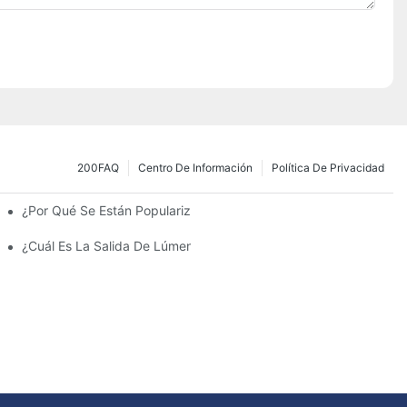
200FAQ
Centro De Información
Política De Privacidad
¿Por Qué Se Están Popularizando Las Farolas Solares?
amiento Y Las Luces Del Estacionamiento?
¿Cuál Es La Salida De Lúmenes Ideal Para Un Estacionamiento 