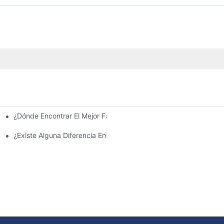
¿Dónde Encontrar El Mejor Fabricante De Farolas Solares?
e La Inversión Y Eficiencia.
¿Existe Alguna Diferencia Entre Las Luces Del Área De Estacion