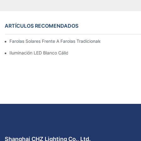
ARTÍCULOS RECOMENDADOS
Farolas Solares Frente A Farolas Tradicionales: Coste, Retorno D
Iluminación LED Blanco Cálido Vs. Blanco Suave
Shanghai CHZ Lighting Co., Ltd.