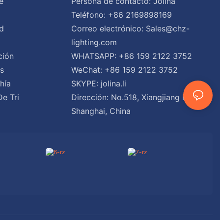
e
Persona de contacto: Jolina
Teléfono: +86 2169898169
d
Correo electrónico:
Sales@chz-
lighting.com
ción
WHATSAPP: +86 159 2122 3752
es
WeChat: +86 159 2122 3752
hía
SKYPE: jolina.li
De Tri
Dirección: No.518, Xiangjiang Road,
Shanghai, China