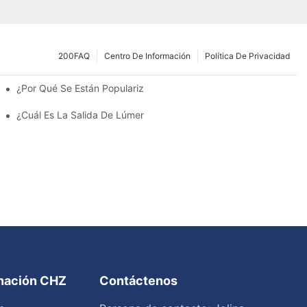
200FAQ
Centro De Información
Política De Privacidad
¿Por Qué Se Están Popularizando Las Farolas Solares?
amiento Y Las Luces Del Estacionamiento?
¿Cuál Es La Salida De Lúmenes Ideal Para Un Estacionamiento 
inación CHZ
Contáctenos