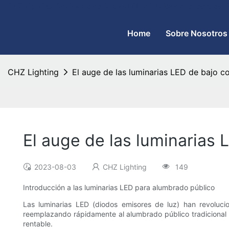
CHZ Lighting: fabricante de farolas LED y fábrica de reflectores
Home
Sobre Nosotros
CHZ Lighting
El auge de las luminarias LED de bajo 
El auge de las luminarias
2023-08-03
CHZ Lighting
149
Introducción a las luminarias LED para alumbrado público
Las luminarias LED (diodos emisores de luz) han revoluci
reemplazando rápidamente al alumbrado público tradicional
rentable.