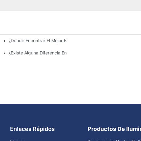
¿Dónde Encontrar El Mejor Fabricante De Farolas Solares?
e La Inversión Y Eficiencia.
¿Existe Alguna Diferencia Entre Las Luces Del Área De Estacion
Enlaces Rápidos
Productos De Ilum