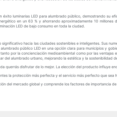
xito luminarias LED para alumbrado público, demostrando su eficac
rgético en un 63 % y ahorrando aproximadamente 10 millones de dól
iluminación LED de bajo consumo en toda la ciudad.
significativo hacia las ciudades sostenibles e inteligentes. Sus nu
l alumbrado público LED en una opción clara para municipios y gobier
a tanto por la concienciación medioambiental como por las ventajas 
ar del alumbrado urbano, mejorando la estética y la sostenibilidad 
uda querrás disfrutar de lo mejor. La elección del producto influye e
entes la protección más perfecta y el servicio más perfecto que sea
ción del mercado global y comprende los factores de importancia de 