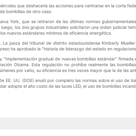
miércoles que deshacería las acciones para centrarse en la corte fe
 de bombillas de otro caso.
Nueva York, que se retiraron de las últimas normas gubernamental
l; luego, los dos grupos industriales solicitaron una orden judicial
, los nuevos estándares mínimos de eficiencia energética.
 La jueza del tribunal de distrito estadounidense Kimberly Mueller
reso ha aprobado la "historia de liderazgo del estado en regulacion
 ley "Implementación gradual de nuevas bombillas estándar" firmad
ración Obama. Esta regulación no prohíbe realmente las bombillas
úmenes por vatio, su eficiencia es tres veces mayor que la de las a
e EE. UU. (DOE) anuló por completo las normas sobre el uso de los
ándar adopte el alto costo de las luces LED, el uso de bombillas inca