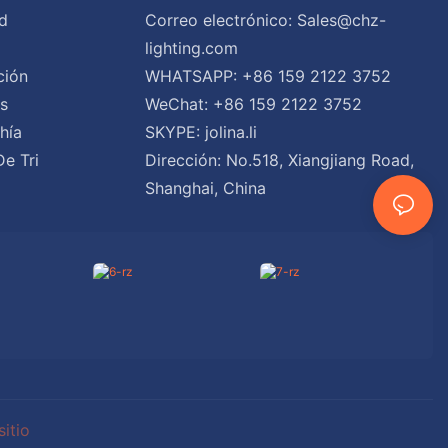
d
Correo electrónico:
Sales@chz-
lighting.com
ción
WHATSAPP: +86 159 2122 3752
es
WeChat: +86 159 2122 3752
hía
SKYPE: jolina.li
De Tri
Dirección: No.518, Xiangjiang Road,
Shanghai, China
itio