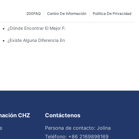
200FAQ
Centro De Información
Política De Privacidad
 La Inversión Y Eficiencia.
¿Dónde Encontrar El Mejor Fabricante De Farolas Solares?
¿Existe Alguna Diferencia Entre Las Luces Del Área De Estacion
inación CHZ
Contáctenos
e
Persona de contacto: Jolina
Teléfono: +86 2169898169