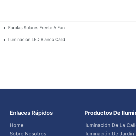
Farolas Solares Frente A Farolas Tradicionales: Coste, Retorno De
Iluminación LED Blanco Cálido Vs. Blanco Suave
Enlaces Rápidos
Productos De Ilum
Home
Iluminación De La Call
Sobre Nosotros
Iluminación De Jardín