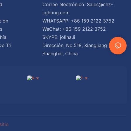
d
Correo electrónico:
Sales@chz-
lighting.com
ción
WHATSAPP: +86 159 2122 3752
es
WeChat: +86 159 2122 3752
hía
SKYPE: jolina.li
De Tri
Dirección: No.518, Xiangjiang Road,
Shanghai, China
itio