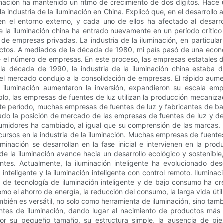
luminación ha mantenido un ritmo de crecimiento de dos dígitos. Hace
a industria de la iluminación en China. Explicó que, en el desarrollo a
 en el entorno externo, y cada uno de ellos ha afectado al desarr
 de la iluminación china ha entrado nuevamente en un período crític
o de empresas privadas. La industria de la iluminación, en particular
oductos. A mediados de la década de 1980, mi país pasó de una eco
el número de empresas. En este proceso, las empresas estatales de
e la década de 1990, la industria de la iluminación china estab
 el mercado condujo a la consolidación de empresas. El rápido aum
 iluminación aumentaron la inversión, expandieron su escala emp
plo, las empresas de fuentes de luz utilizan la producción mecani
ste período, muchas empresas de fuentes de luz y fabricantes de bala
o la posición de mercado de las empresas de fuentes de luz y de il
umidores ha cambiado, al igual que su comprensión de las marcas. 
ursos en la industria de la iluminación. Muchas empresas de fuentes 
minación se desarrollan en la fase inicial e intervienen en la pro
ia de la iluminación avance hacia un desarrollo ecológico y sostenible
ntes. Actualmente, la iluminación inteligente ha evolucionado desd
 inteligente y la iluminación inteligente con control remoto. Iluminaci
 de tecnología de iluminación inteligente y de bajo consumo ha cr
omo el ahorro de energía, la reducción del consumo, la larga vida útil 
ién es versátil, no solo como herramienta de iluminación, sino tambié
antes de iluminación, dando lugar al nacimiento de productos más
or su pequeño tamaño, su estructura simple, la ausencia de pie