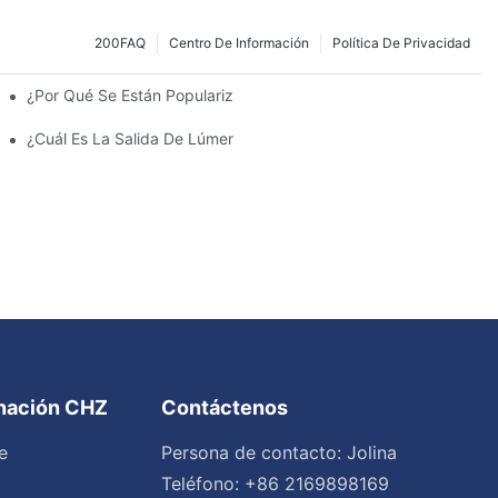
200FAQ
Centro De Información
Política De Privacidad
¿Por Qué Se Están Popularizando Las Farolas Solares?
amiento Y Las Luces Del Estacionamiento?
¿Cuál Es La Salida De Lúmenes Ideal Para Un Estacionamiento 
inación CHZ
Contáctenos
e
Persona de contacto: Jolina
Teléfono: +86 2169898169