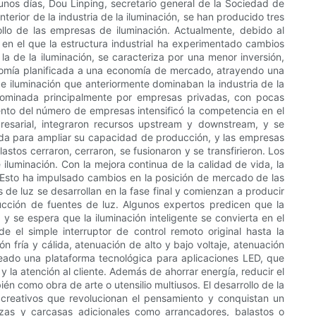
 unos días, Dou Linping, secretario general de la Sociedad de
nterior de la industria de la iluminación, se han producido tres
ollo de las empresas de iluminación. Actualmente, debido al
o en el que la estructura industrial ha experimentado cambios
 la de la iluminación, se caracteriza por una menor inversión,
nomía planificada a una economía de mercado, atrayendo una
 iluminación que anteriormente dominaban la industria de la
a dominada principalmente por empresas privadas, con pocas
ento del número de empresas intensificó la competencia en el
resarial, integraron recursos upstream y downstream, y se
zada para ampliar su capacidad de producción, y las empresas
stos cerraron, cerraron, se fusionaron y se transfirieron. Los
uminación. Con la mejora continua de la calidad de vida, la
Esto ha impulsado cambios en la posición de mercado de las
de luz se desarrollan en la fase final y comienzan a producir
ducción de fuentes de luz. Algunos expertos predicen que la
, y se espera que la iluminación inteligente se convierta en el
e el simple interruptor de control remoto original hasta la
ón fría y cálida, atenuación de alto y bajo voltaje, atenuación
eado una plataforma tecnológica para aplicaciones LED, que
y la atención al cliente. Además de ahorrar energía, reducir el
n como obra de arte o utensilio multiusos. El desarrollo de la
 creativos que revolucionan el pensamiento y conquistan un
zas y carcasas adicionales como arrancadores, balastos o