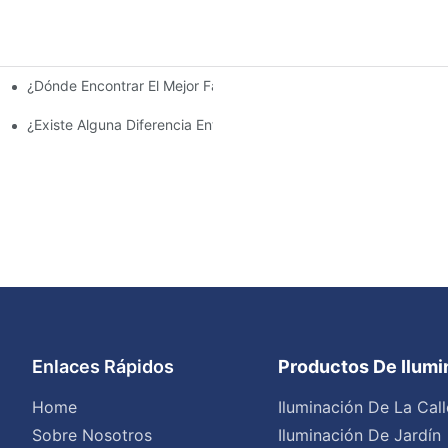
¿Dónde Encontrar El Mejor Fabricante De Farolas Solares?
e La Inversión Y Eficiencia.
¿Existe Alguna Diferencia Entre Las Luces Del Área De Estacion
Enlaces Rápidos
Productos De Ilum
Home
Iluminación De La Call
Sobre Nosotros
Iluminación De Jardín