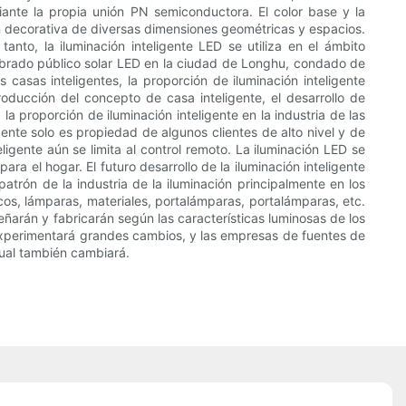
iante la propia unión PN semiconductora. El color base y la
ón decorativa de diversas dimensiones geométricas y espacios.
tanto, la iluminación inteligente LED se utiliza en el ámbito
mbrado público solar LED en la ciudad de Longhu, condado de
s casas inteligentes, la proporción de iluminación inteligente
roducción del concepto de casa inteligente, el desarrollo de
 proporción de iluminación inteligente en la industria de las
igente solo es propiedad de algunos clientes de alto nivel y de
ligente aún se limita al control remoto. La iluminación LED se
a el hogar. El futuro desarrollo de la iluminación inteligente
trón de la industria de la iluminación principalmente en los
icos, lámparas, materiales, portalámparas, portalámparas, etc.
eñarán y fabricarán según las características luminosas de los
al experimentará grandes cambios, y las empresas de fuentes de
ctual también cambiará.