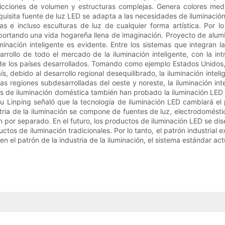
tricciones de volumen y estructuras complejas. Genera colores med
exquisita fuente de luz LED se adapta a las necesidades de iluminaci
s e incluso esculturas de luz de cualquier forma artística. Por lo 
aportando una vida hogareña llena de imaginación. Proyecto de alu
inación inteligente es evidente. Entre los sistemas que integran la
rollo de todo el mercado de la iluminación inteligente, con la int
de los países desarrollados. Tomando como ejemplo Estados Unidos, la
s, debido al desarrollo regional desequilibrado, la iluminación intel
s regiones subdesarrolladas del oeste y noreste, la iluminación inte
de iluminación doméstica también han probado la iluminación LED par
 Linping señaló que la tecnología de iluminación LED cambiará el pa
ustria de la iluminación se compone de fuentes de luz, electrodomést
por separado. En el futuro, los productos de iluminación LED se dis
uctos de iluminación tradicionales. Por lo tanto, el patrón industri
 en el patrón de la industria de la iluminación, el sistema estándar a