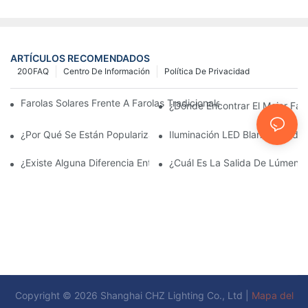
ARTÍCULOS RECOMENDADOS
200FAQ
Centro De Información
Política De Privacidad
Farolas Solares Frente A Farolas Tradicionales: Coste, Retorno D
¿Dónde Encontrar El Mejor Fab
¿Por Qué Se Están Popularizando Las Farolas Solares?
Iluminación LED Blanco Cálido
¿Existe Alguna Diferencia Entre Las Luces Del Área De Estacio
¿Cuál Es La Salida De Lúmene
Copyright © 2026 Shanghai CHZ Lighting Co., Ltd |
Mapa del