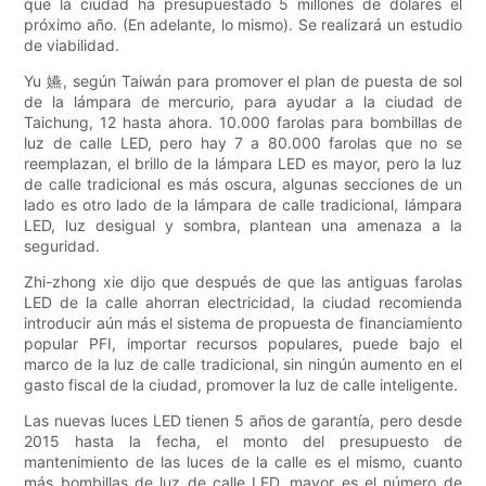
que la ciudad ha presupuestado 5 millones de dólares el
próximo año. (En adelante, lo mismo). Se realizará un estudio
de viabilidad.
Yu 嬿, según Taiwán para promover el plan de puesta de sol
de la lámpara de mercurio, para ayudar a la ciudad de
Taichung, 12 hasta ahora. 10.000 farolas para bombillas de
luz de calle LED, pero hay 7 a 80.000 farolas que no se
reemplazan, el brillo de la lámpara LED es mayor, pero la luz
de calle tradicional es más oscura, algunas secciones de un
lado es otro lado de la lámpara de calle tradicional, lámpara
LED, luz desigual y sombra, plantean una amenaza a la
seguridad.
Zhi-zhong xie dijo que después de que las antiguas farolas
LED de la calle ahorran electricidad, la ciudad recomienda
introducir aún más el sistema de propuesta de financiamiento
popular PFI, importar recursos populares, puede bajo el
marco de la luz de calle tradicional, sin ningún aumento en el
gasto fiscal de la ciudad, promover la luz de calle inteligente.
Las nuevas luces LED tienen 5 años de garantía, pero desde
2015 hasta la fecha, el monto del presupuesto de
mantenimiento de las luces de la calle es el mismo, cuanto
más bombillas de luz de calle LED, mayor es el número de