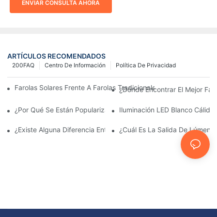
ENVIAR CONSULTA AHORA
ARTÍCULOS RECOMENDADOS
200FAQ
Centro De Información
Política De Privacidad
Farolas Solares Frente A Farolas Tradicionales: Coste, Retorno D
¿Dónde Encontrar El Mejor Fab
¿Por Qué Se Están Popularizando Las Farolas Solares?
Iluminación LED Blanco Cálido
¿Existe Alguna Diferencia Entre Las Luces Del Área De Estacio
¿Cuál Es La Salida De Lúmene