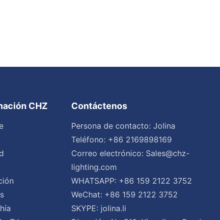
inación CHZ
Contáctenos
e
Persona de contacto: Jolina
Teléfono: +86 2169898169
d
Correo electrónico:
Sales@chz-
lighting.com
ción
WHATSAPP: +86 159 2122 3752
es
WeChat: +86 159 2122 3752
hía
SKYPE: jolina.li