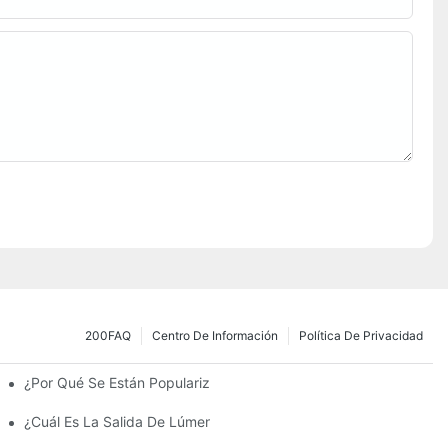
200FAQ
Centro De Información
Política De Privacidad
¿Por Qué Se Están Popularizando Las Farolas Solares?
amiento Y Las Luces Del Estacionamiento?
¿Cuál Es La Salida De Lúmenes Ideal Para Un Estacionamiento 