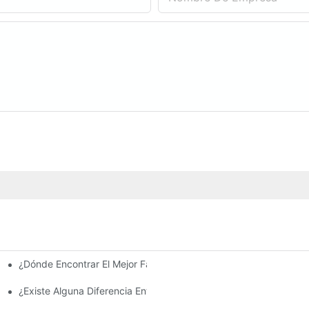
¿Dónde Encontrar El Mejor Fabricante De Farolas Solares?
e La Inversión Y Eficiencia.
¿Existe Alguna Diferencia Entre Las Luces Del Área De Estacion