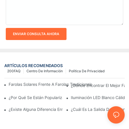
ENVIAR CONSULTA AHORA
ARTÍCULOS RECOMENDADOS
200FAQ
Centro De Información
Política De Privacidad
Farolas Solares Frente A Farolas Tradicionales: Coste, Retorno D
¿Dónde Encontrar El Mejor Fab
¿Por Qué Se Están Popularizando Las Farolas Solares?
Iluminación LED Blanco Cálido
¿Existe Alguna Diferencia Entre Las Luces Del Área De Estacio
¿Cuál Es La Salida De Lúmene