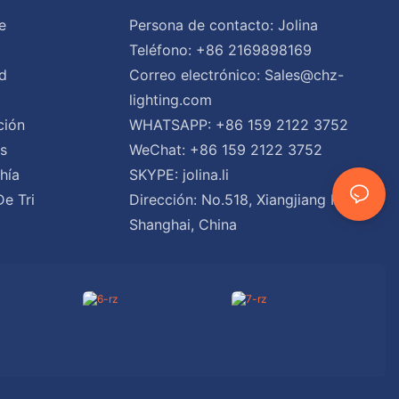
e
Persona de contacto: Jolina
Teléfono: +86 2169898169
d
Correo electrónico:
Sales@chz-
lighting.com
ción
WHATSAPP: +86 159 2122 3752
es
WeChat: +86 159 2122 3752
hía
SKYPE: jolina.li
De Tri
Dirección: No.518, Xiangjiang Road,
Shanghai, China