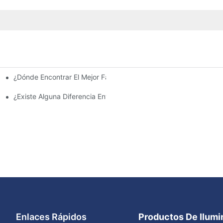
¿Dónde Encontrar El Mejor Fabricante De Farolas Solares?
e La Inversión Y Eficiencia.
¿Existe Alguna Diferencia Entre Las Luces Del Área De Estacion
Enlaces Rápidos
Productos De Ilum