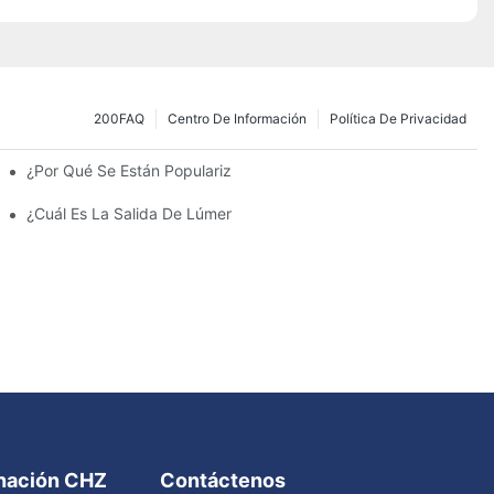
200FAQ
Centro De Información
Política De Privacidad
¿Por Qué Se Están Popularizando Las Farolas Solares?
amiento Y Las Luces Del Estacionamiento?
¿Cuál Es La Salida De Lúmenes Ideal Para Un Estacionamiento 
inación CHZ
Contáctenos