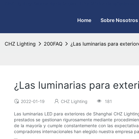
CHZ Lighting: fabricante de farolas LED y fábrica de reflectores
Home
Sobre Nosotros
CHZ Lighting
200FAQ
¿Las luminarias para exterio
¿Las luminarias para exte
2022-01-19
CHZ Lighting
181
Las luminarias LED para exteriores de Shanghai CHZ Lighting 
prestados se gestionan rigurosamente mediante procedimientos 
de la mayoría y cumple constantemente con las expectativas
compradores internacionales han elegido nuestra empresa par