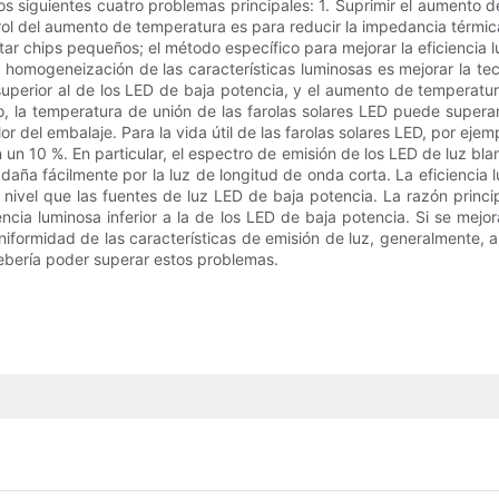
 siguientes cuatro problemas principales: 1. Suprimir el aumento de 
ntrol del aumento de temperatura es para reducir la impedancia térmi
tar chips pequeños; el método específico para mejorar la eficiencia l
 homogeneización de las características luminosas es mejorar la te
superior al de los LED de baja potencia, y el aumento de temperatur
do, la temperatura de unión de las farolas solares LED puede supera
r del embalaje. Para la vida útil de las farolas solares LED, por ejemp
 un 10 %. En particular, el espectro de emisión de los LED de luz bl
e daña fácilmente por la luz de longitud de onda corta. La eficiencia 
ivel que las fuentes de luz LED de baja potencia. La razón principal
encia luminosa inferior a la de los LED de baja potencia. Si se mejor
formidad de las características de emisión de luz, generalmente, al
 debería poder superar estos problemas.