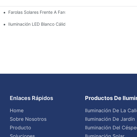
Farolas Solares Frente A Farolas Tradicionales: Coste, Retorno De
Iluminación LED Blanco Cálido Vs. Blanco Suave
Enlaces Rápidos
Productos De Ilum
Home
Iluminación De La Call
Sobre Nosotros
Iluminación De Jardín
Producto
Iluminación Del Céspe
Soluciones
Iluminación Solar