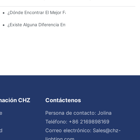
 La Inversión Y Eficiencia.
¿Dónde Encontrar El Mejor Fabricante De Farolas Solares?
¿Existe Alguna Diferencia Entre Las Luces Del Área De Estacion
inación CHZ
Contáctenos
e
Persona de contacto: Jolina
Teléfono: +86 2169898169
d
Correo electrónico:
Sales@chz-
lighting.com