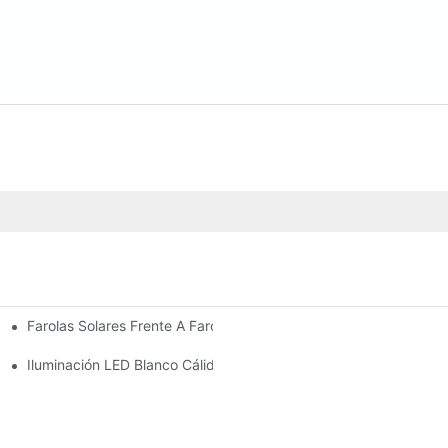
Farolas Solares Frente A Farolas Tradicionales: Coste, Retorno De
Iluminación LED Blanco Cálido Vs. Blanco Suave