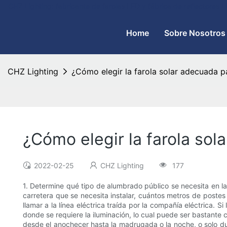
CHZ Lighting: fabricante de farolas LED y fábrica de reflectores
Home
Sobre Nosotros
CHZ Lighting
¿Cómo elegir la farola solar adecuada p
¿Cómo elegir la farola so
2022-02-25
CHZ Lighting
177
1. Determine qué tipo de alumbrado público se necesita en la 
carretera que se necesita instalar, cuántos metros de postes d
llamar a la línea eléctrica traída por la compañía eléctrica. 
donde se requiere la iluminación, lo cual puede ser bastante c
desde el anochecer hasta la madrugada o la noche, o solo dur