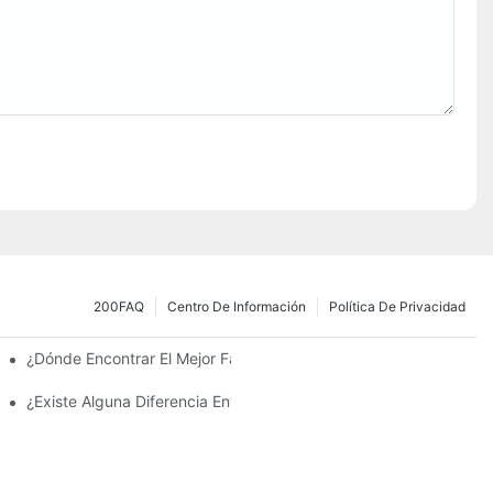
200FAQ
Centro De Información
Política De Privacidad
 La Inversión Y Eficiencia.
¿Dónde Encontrar El Mejor Fabricante De Farolas Solares?
¿Existe Alguna Diferencia Entre Las Luces Del Área De Estacion