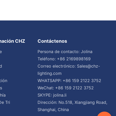
inación CHZ
Contáctenos
e
Persona de contacto: Jolina
Teléfono: +86 2169898169
d
Correo electrónico:
Sales@chz-
lighting.com
ción
WHATSAPP: +86 159 2122 3752
es
WeChat: +86 159 2122 3752
hía
SKYPE: jolina.li
De Tri
Dirección: No.518, Xiangjiang Road,
Shanghai, China