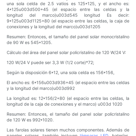
una sola celda de 2.5 vatios es 125*125, y el ancho es:
4*125u003d500+45 (el espacio entre las celdas y la
longitud del marco)u003d545 longitud Es decir:
9*125u003d1125+80 (el espacio entre las celdas, la caja de
conexiones y la longitud del marco)u003d1205
Resumen: Entonces, el tamaño del panel solar monocristalino
de 90 W es 545*1205.
Cálculo del área del panel solar policristalino de 120 W/24 V:
120 W/24 V puede ser 3,3 W (1/2 corte)*72;
Según la disposición 6*12, una sola celda es 156*156,
El ancho es: 6*156u003d936+45 (el espacio entre las celdas
y la longitud del marco)u003d992
La longitud es: 12*156/2+80 (el espacio entre las celdas, la
longitud de la caja de conexiones y el marco) u003d 1020
Resumen: Entonces, el tamaño del panel solar policristalino
de 120 W es 992*1020.
Las farolas solares tienen muchos componentes. Además de
paneles solares, también incluyen
lámparas LED
, baterías,