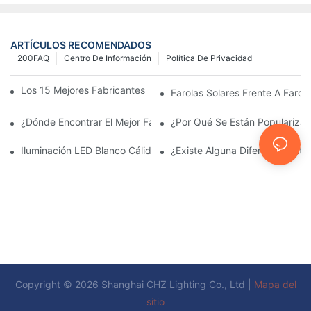
ARTÍCULOS RECOMENDADOS
200FAQ
Centro De Información
Política De Privacidad
Los 15 Mejores Fabricantes De Farolas Solares Del Mundo
Farolas Solares Frente A Farola
¿Dónde Encontrar El Mejor Fabricante De Farolas Solares?
¿Por Qué Se Están Popularizan
Iluminación LED Blanco Cálido Vs. Blanco Suave
¿Existe Alguna Diferencia Ent
Copyright © 2026 Shanghai CHZ Lighting Co., Ltd |
Mapa del
sitio