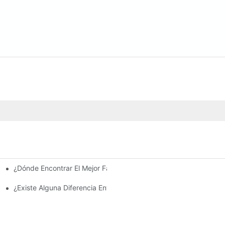
¿Dónde Encontrar El Mejor Fabricante De Farolas Solares?
e La Inversión Y Eficiencia.
¿Existe Alguna Diferencia Entre Las Luces Del Área De Estacion