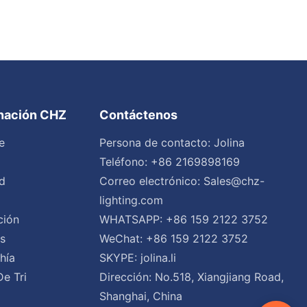
inación CHZ
Contáctenos
e
Persona de contacto: Jolina
Teléfono: +86 2169898169
d
Correo electrónico:
Sales@chz-
lighting.com
ción
WHATSAPP: +86 159 2122 3752
es
WeChat: +86 159 2122 3752
hía
SKYPE: jolina.li
De Tri
Dirección: No.518, Xiangjiang Road,
Shanghai, China