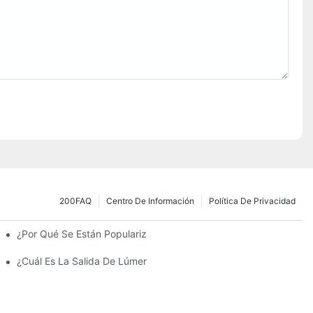
200FAQ
Centro De Información
Política De Privacidad
¿Por Qué Se Están Popularizando Las Farolas Solares?
amiento Y Las Luces Del Estacionamiento?
¿Cuál Es La Salida De Lúmenes Ideal Para Un Estacionamiento 