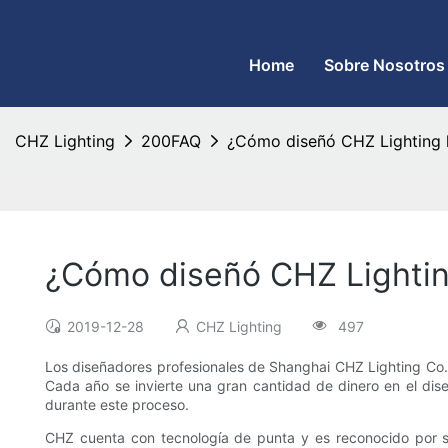
CHZ Lighting: fabricante de farolas LED y fábrica de reflectores
Home
Sobre Nosotros
CHZ Lighting
200FAQ
¿Cómo diseñó CHZ Lighting l
¿Cómo diseñó CHZ Lighting
2019-12-28
CHZ Lighting
497
Los diseñadores profesionales de Shanghai CHZ Lighting Co., L
Cada año se invierte una gran cantidad de dinero en el dis
durante este proceso.
CHZ cuenta con tecnología de punta y es reconocido por su 