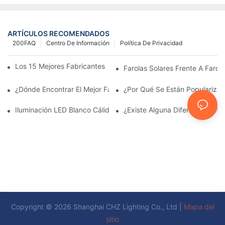
ARTÍCULOS RECOMENDADOS
200FAQ
Centro De Información
Política De Privacidad
Los 15 Mejores Fabricantes De Farolas Solares Del Mundo
Farolas Solares Frente A Farola
¿Dónde Encontrar El Mejor Fabricante De Farolas Solares?
¿Por Qué Se Están Popularizan
Iluminación LED Blanco Cálido Vs. Blanco Suave
¿Existe Alguna Diferencia Ent
Copyright © 2026 Shanghai CHZ Lighting Co., Ltd |
Mapa del
sitio