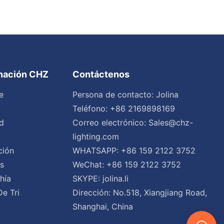
inación CHZ
Contáctenos
e
Persona de contacto: Jolina
Teléfono: +86 2169898169
d
Correo electrónico:
Sales@chz-
lighting.com
ción
WHATSAPP: +86 159 2122 3752
es
WeChat: +86 159 2122 3752
hía
SKYPE: jolina.li
De Tri
Dirección: No.518, Xiangjiang Road,
Shanghai, China