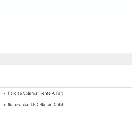
Farolas Solares Frente A Farolas Tradicionales: Coste, Retorno De
Iluminación LED Blanco Cálido Vs. Blanco Suave