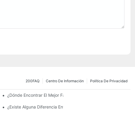
200FAQ
Centro De Información
Política De Privacidad
 La Inversión Y Eficiencia.
¿Dónde Encontrar El Mejor Fabricante De Farolas Solares?
¿Existe Alguna Diferencia Entre Las Luces Del Área De Estacion