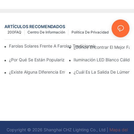
ARTÍCULOS RECOMENDADOS
200FAQ
Centro De Información
Política De Privacidad
Farolas Solares Frente A Farolas Tradicionales: Coste, Retorno D
¿Dónde Encontrar El Mejor Fab
¿Por Qué Se Están Popularizando Las Farolas Solares?
Iluminación LED Blanco Cálido
¿Existe Alguna Diferencia Entre Las Luces Del Área De Estacio
¿Cuál Es La Salida De Lúmene
Copyright © 2026 Shanghai CHZ Lighting Co., Ltd |
Mapa del