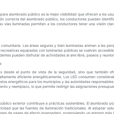
 para alumbrado público es la mejor visibilidad que ofrecen a los usua
ón correcta del alumbrado público, los conductores pueden identific
s vías iluminadas permiten a los conductores tener una visión clara 
 comunitaria. Las áreas seguras y bien iluminadas animan a las per
recreativas equipadas con luminarias públicas se vuelven accesibles
dentes pueden disfrutar de actividades al aire libre, paseos y reunion
e
osas desde el punto de vista de la seguridad, sino que también o
altamente eficiente energéticamente. Los LED consumen considera
ostos energéticos para los municipios y las autoridades responsables
nto y reemplazo, lo que permite redirigir las asignaciones presupues
público exterior contribuye a prácticas sostenibles. El alumbrado p
dad que las fuentes de iluminación tradicionales. Al adoptar solu
ones de gases de efecto invernadero, promoviendo un entorno más l