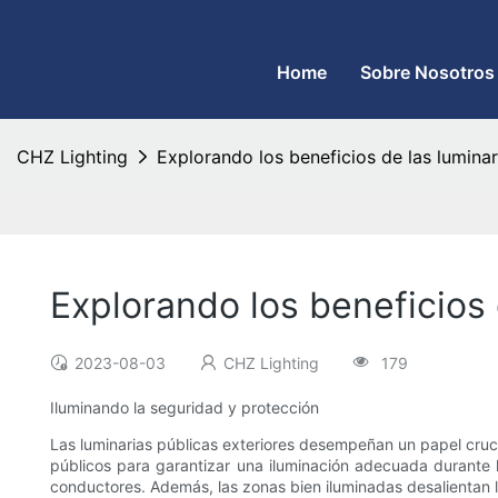
CHZ Lighting: fabricante de farolas LED y fábrica de reflectores
Home
Sobre Nosotros
CHZ Lighting
Explorando los beneficios de las lumina
Explorando los beneficios 
2023-08-03
CHZ Lighting
179
Iluminando la seguridad y protección
Las luminarias públicas exteriores desempeñan un papel cruci
públicos para garantizar una iluminación adecuada durante las
conductores. Además, las zonas bien iluminadas desalientan l