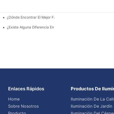
¿Dónde Encontrar El Mejor Fabricante De Farolas Solares?
e La Inversión Y Eficiencia.
¿Existe Alguna Diferencia Entre Las Luces Del Área De Estacion
Enlaces Rápidos
Productos De Ilum
Home
Iluminación De La Call
Sobre Nosotros
Iluminación De Jardín
Producto
Iluminación Del Céspe