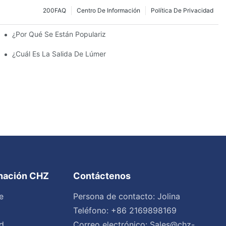
200FAQ
Centro De Información
Política De Privacidad
¿Por Qué Se Están Popularizando Las Farolas Solares?
amiento Y Las Luces Del Estacionamiento?
¿Cuál Es La Salida De Lúmenes Ideal Para Un Estacionamiento 
inación CHZ
Contáctenos
e
Persona de contacto: Jolina
Teléfono: +86 2169898169
d
Correo electrónico:
Sales@chz-