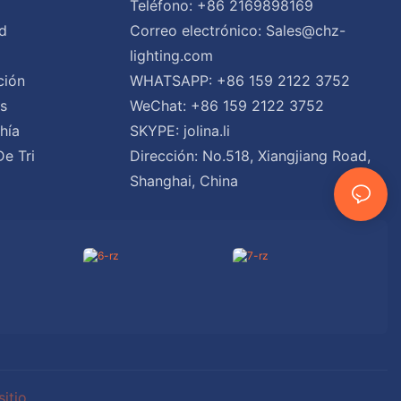
Teléfono: +86 2169898169
d
Correo electrónico:
Sales@chz-
lighting.com
ción
WHATSAPP: +86 159 2122 3752
es
WeChat: +86 159 2122 3752
hía
SKYPE: jolina.li
De Tri
Dirección: No.518, Xiangjiang Road,
Shanghai, China
itio