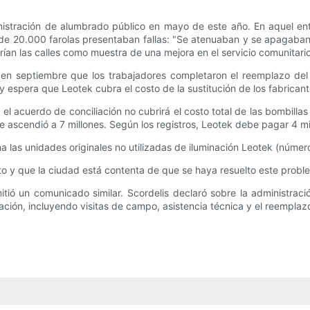
nistración de alumbrado público en mayo de este año. En aquel en
de 20.000 farolas presentaban fallas: "Se atenuaban y se apagaba
ían las calles como muestra de una mejora en el servicio comunitario
 en septiembre que los trabajadores completaron el reemplazo del 
y espera que Leotek cubra el costo de la sustitución de los fabricant
acuerdo de conciliación no cubrirá el costo total de las bombillas
ue ascendió a 7 millones. Según los registros, Leotek debe pagar 4 m
a las unidades originales no utilizadas de iluminación Leotek (númer
sto y que la ciudad está contenta de que se haya resuelto este probl
tió un comunicado similar. Scordelis declaró sobre la administraci
uación, incluyendo visitas de campo, asistencia técnica y el reemplaz