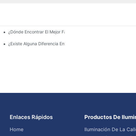
¿Dónde Encontrar El Mejor Fabricante De Farolas Solares?
e La Inversión Y Eficiencia.
¿Existe Alguna Diferencia Entre Las Luces Del Área De Estacion
Enlaces Rápidos
Productos De Ilum
Home
Iluminación De La Call