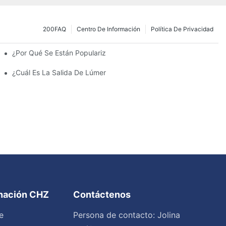
200FAQ
Centro De Información
Política De Privacidad
¿Por Qué Se Están Popularizando Las Farolas Solares?
amiento Y Las Luces Del Estacionamiento?
¿Cuál Es La Salida De Lúmenes Ideal Para Un Estacionamiento 
inación CHZ
Contáctenos
e
Persona de contacto: Jolina