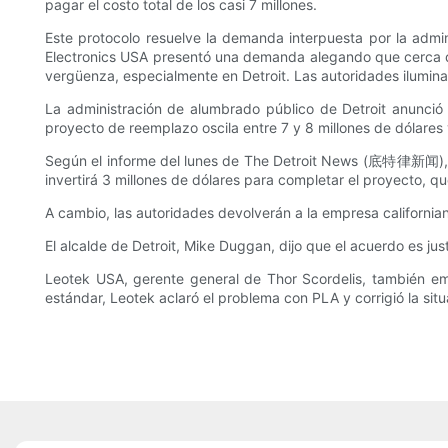
pagar el costo total de los casi 7 millones.
Este protocolo resuelve la demanda interpuesta por la admi
Electronics USA presentó una demanda alegando que cerca 
vergüenza, especialmente en Detroit. Las autoridades iluminar
La administración de alumbrado público de Detroit anunció
proyecto de reemplazo oscila entre 7 y 8 millones de dólares 
Según el informe del lunes de The Detroit News (底特律新闻), el 
invertirá 3 millones de dólares para completar el proyecto, q
A cambio, las autoridades devolverán a la empresa californian
El alcalde de Detroit, Mike Duggan, dijo que el acuerdo es ju
Leotek USA, gerente general de Thor Scordelis, también emi
estándar, Leotek aclaró el problema con PLA y corrigió la sit