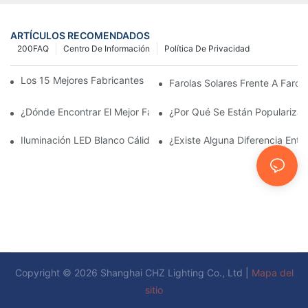
ARTÍCULOS RECOMENDADOS
200FAQ
Centro De Información
Política De Privacidad
Los 15 Mejores Fabricantes De Farolas Solares Del Mundo
Farolas Solares Frente A Farola
¿Dónde Encontrar El Mejor Fabricante De Farolas Solares?
¿Por Qué Se Están Popularizan
Iluminación LED Blanco Cálido Vs. Blanco Suave
¿Existe Alguna Diferencia Ent
Copyright © 2026 Shanghai CHZ Lighting Co., Ltd |
Mapa del
sitio