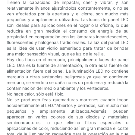
Tienen la capacidad de impactar, caer y vibrar, y son
relativamente livianos ajustándolos constantemente, o no se
ven afectados por la apertura y el cierre, son mucho más
pequeños y ampliamente utilizados. Las luces de panel LED
son ideales para aplicaciones en el hogar o la oficina, lo que
reducirá en gran medida el consumo de energía de su
propiedad en comparación con las lámparas incandescentes,
fluorescentes y halógenas tradicionales. La luz del panel LED
es la idea de usar vidrio esmerilado para tratar de brindar
una mejor sensación visual, que es luz de la rejilla.
Hay dos tipos en el mercado, principalmente luces de panel
LED. Una es la fuente de alimentación, la otra es la fuente de
alimentación fuera del panel. La iluminación LED no contiene
mercurio u otras sustancias peligrosas ya que no contienen
mercurio, se vende o se daña no es un problema y reducirá la
contaminación del medio ambiente y los vertederos.
No hace calor, sólo está tibio.
No se producen feas quemaduras marrones cuando tocan
accidentalmente el LED.™Abiertos y cerrados, son mucho más
pequeños y ampliamente utilizados.Además, pueden
aparecer en varios colores de sus diodos y materiales
semiconductores, lo que elimina filtros especiales o
aplicaciones de color, reduciendo así en gran medida el coste
total de la iluminación requerida para la operación en la que