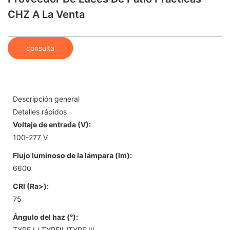
CHZ A La Venta
consulta
Descripción general
Detalles rápidos
Voltaje de entrada (V):
100-277 V
Flujo luminoso de la lámpara (lm):
6600
CRI (Ra>):
75
Ángulo del haz (°):
TYPE I / TYPEII /TYPE III