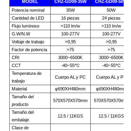
MODEL
CHZ-GD09-35W
CHZ-GD09-50W
Potencia nominal
35W
50W
Cantidad de LED
16 piezas
24 piezas
Flujo luminoso
>110 lm/w
>110 lm/w
G.W/N.W
100-277V
100-277V
Voltaje de trabajo
>0,95
>0,95
Factor de potencia
>75
>75
CRI
3000~6500K
3000~6500K
℃
℃
CCT
-40~55
-40~55
Temperatura de
Cuerpo AL y PC
Cuerpo AL y PC
trabajo
Material
φ690XH480mm
φ690XH480mm
Tamaño del
570X570X570mm
570X570X570mm
producto
Tamaño del
12.5 / 11KGS
12.5 / 11KGS
embalaje
Clase de