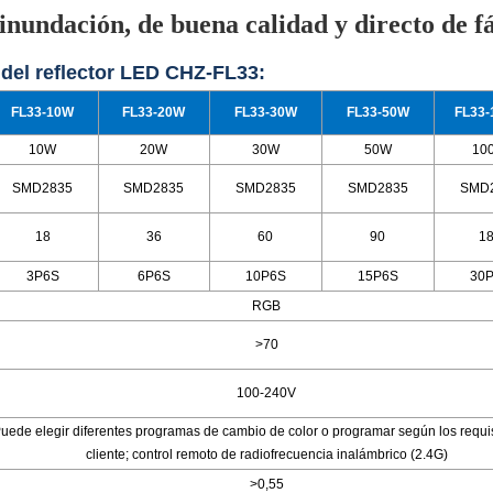
nundación, de buena calidad y directo de fá
 del reflector LED CHZ-FL33:
FL33-10W
FL33-20W
FL33-30W
FL33-50W
FL33
10W
20W
30W
50W
10
SMD2835
SMD2835
SMD2835
SMD2835
SMD
18
36
60
90
1
3P6S
6P6S
10P6S
15P6S
30
RGB
>70
100-240V
uede elegir diferentes programas de cambio de color o programar según los requis
cliente; control remoto de radiofrecuencia inalámbrico (2.4G)
>0,55