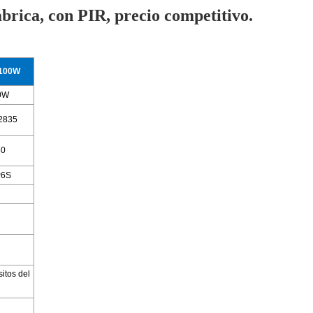
brica, con PIR, precio competitivo.
-100W
0W
2835
80
P6S
itos del