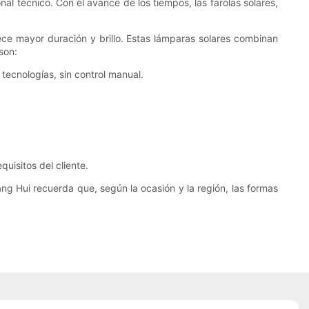
al técnico. Con el avance de los tiempos, las farolas solares,
rece mayor duración y brillo. Estas lámparas solares combinan
son:
 tecnologías, sin control manual.
uisitos del cliente.
ang Hui recuerda que, según la ocasión y la región, las formas