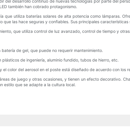
 del desarrollo continuo de nuevas tecnologías por parte del person
ón LED también han cobrado protagonismo.
gía que utiliza baterías solares de alta potencia como lámparas. Of
o que las hace seguras y confiables. Sus principales características 
iento, que utiliza control de luz avanzado, control de tiempo y otras
na batería de gel, que puede no requerir mantenimiento.
plásticos de ingeniería, aluminio fundido, tubos de hierro, etc.
 el color del aerosol en el poste está diseñado de acuerdo con los req
 áreas de juego y otras ocasiones, y tienen un efecto decorativo. Ch
n estilo que se adapte a la cultura local.