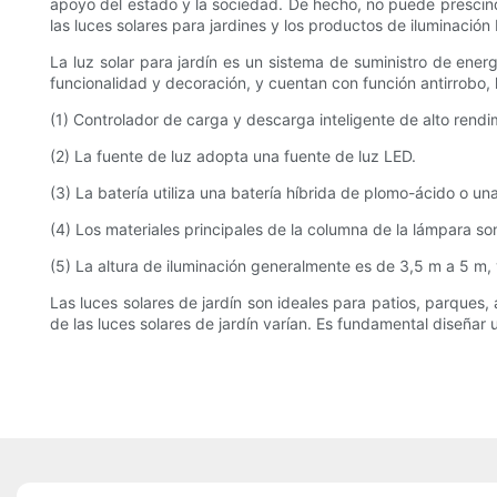
apoyo del estado y la sociedad. De hecho, no puede prescindir
las luces solares para jardines y los productos de iluminaci
La luz solar para jardín es un sistema de suministro de ener
funcionalidad y decoración, y cuentan con función antirrobo, l
(1) Controlador de carga y descarga inteligente de alto rendim
(2) La fuente de luz adopta una fuente de luz LED.
(3) La batería utiliza una batería híbrida de plomo-ácido o u
(4) Los materiales principales de la columna de la lámpara son 
(5) La altura de iluminación generalmente es de 3,5 m a 5 m, y
Las luces solares de jardín son ideales para patios, parques,
de las luces solares de jardín varían. Es fundamental diseñar u