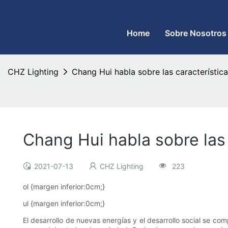
CHZ Lighting: fabricante de farolas LED y fábrica de reflectores
Home
Sobre Nosotros
CHZ Lighting
Chang Hui habla sobre las características
Chang Hui habla sobre las c
2021-07-13
CHZ Lighting
223
ol {margen inferior:0cm;}
ul {margen inferior:0cm;}
El desarrollo de nuevas energías y el desarrollo social se co