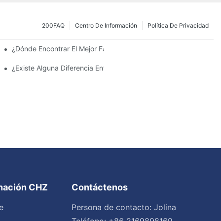
200FAQ
Centro De Información
Política De Privacidad
 La Inversión Y Eficiencia.
¿Dónde Encontrar El Mejor Fabricante De Farolas Solares?
¿Existe Alguna Diferencia Entre Las Luces Del Área De Estacion
inación CHZ
Contáctenos
e
Persona de contacto: Jolina
Teléfono: +86 2169898169