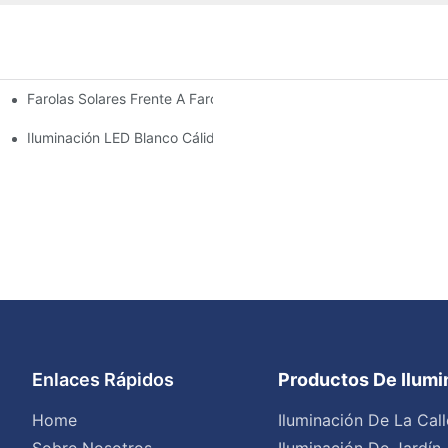
Farolas Solares Frente A Farolas Tradicionales: Coste, Retorno De
Iluminación LED Blanco Cálido Vs. Blanco Suave
Enlaces Rápidos
Productos De Ilum
Home
Iluminación De La Call
Sobre Nosotros
Iluminación De Jardín