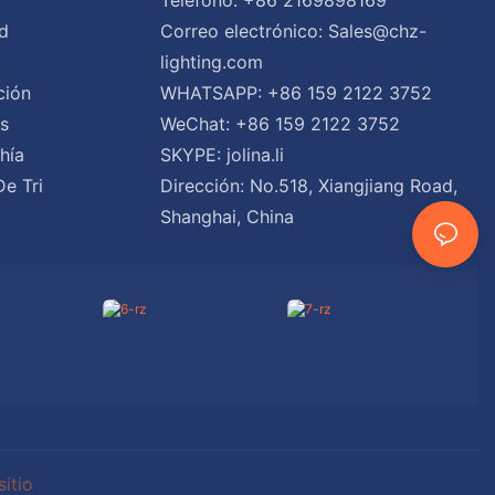
d
Correo electrónico:
Sales@chz-
lighting.com
ción
WHATSAPP: +86 159 2122 3752
es
WeChat: +86 159 2122 3752
hía
SKYPE: jolina.li
De Tri
Dirección: No.518, Xiangjiang Road,
Shanghai, China
itio