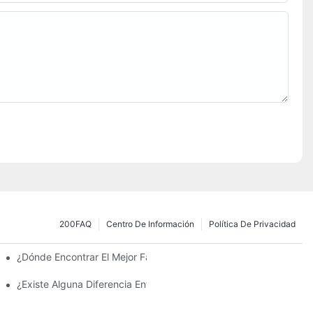
200FAQ
Centro De Información
Política De Privacidad
 La Inversión Y Eficiencia.
¿Dónde Encontrar El Mejor Fabricante De Farolas Solares?
¿Existe Alguna Diferencia Entre Las Luces Del Área De Estacion