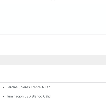
Farolas Solares Frente A Farolas Tradicionales: Coste, Retorno De
Iluminación LED Blanco Cálido Vs. Blanco Suave