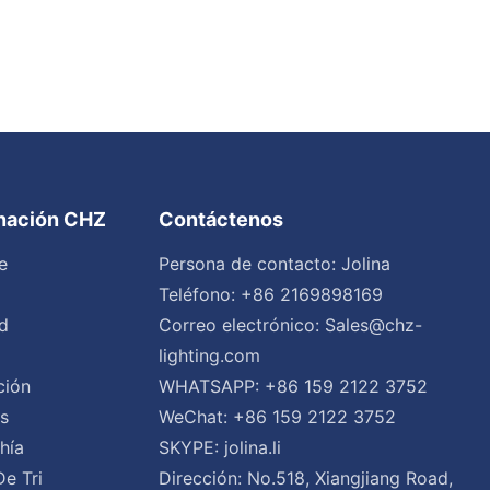
inación CHZ
Contáctenos
e
Persona de contacto: Jolina
Teléfono: +86 2169898169
d
Correo electrónico:
Sales@chz-
lighting.com
ción
WHATSAPP: +86 159 2122 3752
es
WeChat: +86 159 2122 3752
hía
SKYPE: jolina.li
De Tri
Dirección: No.518, Xiangjiang Road,