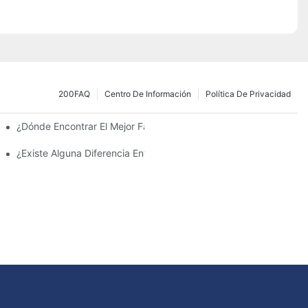
200FAQ
Centro De Información
Política De Privacidad
 La Inversión Y Eficiencia.
¿Dónde Encontrar El Mejor Fabricante De Farolas Solares?
¿Existe Alguna Diferencia Entre Las Luces Del Área De Estacion