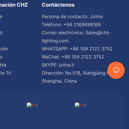
inación CHZ
Contáctenos
e
Persona de contacto: Jolina
Teléfono: +86 2169898169
d
Correo electrónico:
Sales@chz-
lighting.com
ción
WHATSAPP: +86 159 2122 3752
es
WeChat: +86 159 2122 3752
hía
SKYPE: jolina.li
De Tri
Dirección: No.518, Xiangjiang Road,
Shanghai, China