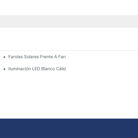
Farolas Solares Frente A Farolas Tradicionales: Coste, Retorno De
Iluminación LED Blanco Cálido Vs. Blanco Suave