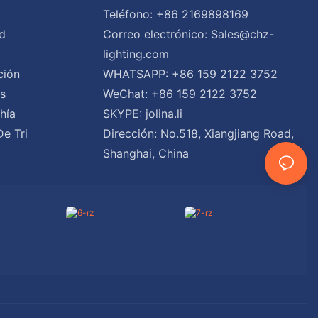
Teléfono: +86 2169898169
d
Correo electrónico:
Sales@chz-
lighting.com
ción
WHATSAPP: +86 159 2122 3752
es
WeChat: +86 159 2122 3752
hía
SKYPE: jolina.li
De Tri
Dirección: No.518, Xiangjiang Road,
Shanghai, China