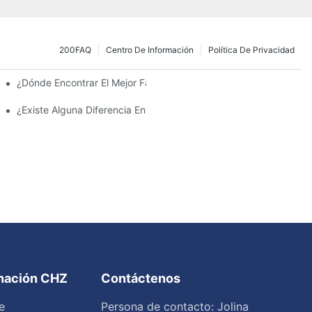
200FAQ
Centro De Información
Política De Privacidad
 La Inversión Y Eficiencia.
¿Dónde Encontrar El Mejor Fabricante De Farolas Solares?
¿Existe Alguna Diferencia Entre Las Luces Del Área De Estacion
inación CHZ
Contáctenos
e
Persona de contacto: Jolina