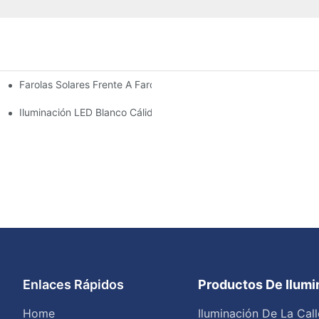
Farolas Solares Frente A Farolas Tradicionales: Coste, Retorno De
Iluminación LED Blanco Cálido Vs. Blanco Suave
Enlaces Rápidos
Productos De Ilum
Home
Iluminación De La Call