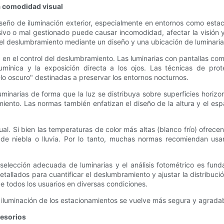
a comodidad visual
seño de iluminación exterior, especialmente en entornos como est
vo o mal gestionado puede causar incomodidad, afectar la visión y 
r el deslumbramiento mediante un diseño y una ubicación de luminari
en el control del deslumbramiento. Las luminarias con pantallas comp
 lumínica y la exposición directa a los ojos. Las técnicas de pr
elo oscuro" destinadas a preservar los entornos nocturnos.
luminarias de forma que la luz se distribuya sobre superficies horiz
ento. Las normas también enfatizan el diseño de la altura y el esp
l. Si bien las temperaturas de color más altas (blanco frío) ofrece
e niebla o lluvia. Por lo tanto, muchas normas recomiendan usar 
 selección adecuada de luminarias y el análisis fotométrico es fund
etallados para cuantificar el deslumbramiento y ajustar la distribu
de todos los usuarios en diversas condiciones.
a iluminación de los estacionamientos se vuelve más segura y agrad
cesorios