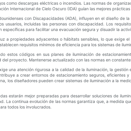
esgos como descargas eléctricas o incendios. Las normas de organizac
ación Internacional de Cielo Oscuro (IDA) guían las mejores práctic
adounidenses con Discapacidades (ADA), influyen en el diseño de la
 usuarios, incluidas las personas con discapacidad. Los requisit
 específicas para facilitar una evacuación segura y disuadir la activi
luz a propiedades adyacentes o hábitats sensibles, lo que exige el 
blecen requisitos mínimos de eficiencia para los sistemas de ilumin
ndo estos códigos en sus planes de iluminación de estacionamiento
dad del proyecto. Mantenerse actualizado con las normas en constante
ge una atención rigurosa a la calidad de la iluminación, la gestión e
ribuye a crear entornos de estacionamiento seguros, eficientes y 
rna, los diseñadores pueden crear sistemas de iluminación a la medi
sadas estarán mejor preparadas para desarrollar soluciones de ilum
d. La continua evolución de las normas garantiza que, a medida que 
ara todos los involucrados.