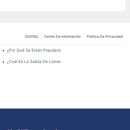
200FAQ
Centro De Información
Política De Privacidad
¿Por Qué Se Están Popularizando Las Farolas Solares?
amiento Y Las Luces Del Estacionamiento?
¿Cuál Es La Salida De Lúmenes Ideal Para Un Estacionamiento 