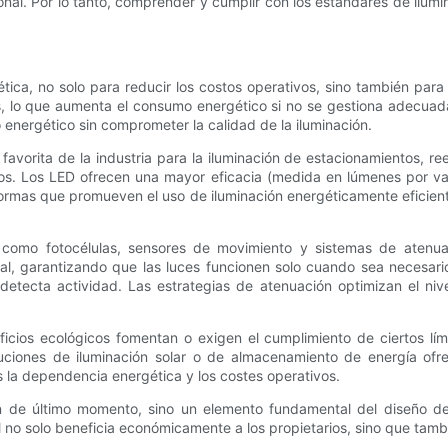
onal. Por lo tanto, comprender y cumplir con los estándares de ilum
gética, no solo para reducir los costos operativos, sino también par
as, lo que aumenta el consumo energético si no se gestiona adecuad
 energético sin comprometer la calidad de la iluminación.
la favorita de la industria para la iluminación de estacionamiento
os. Los LED ofrecen una mayor eficacia (medida en lúmenes por vat
mas que promueven el uso de iluminación energéticamente eficiente p
 como fotocélulas, sensores de movimiento y sistemas de atenuaci
tal, garantizando que las luces funcionen solo cuando sea necesari
etecta actividad. Las estrategias de atenuación optimizan el nive
icios ecológicos fomentan o exigen el cumplimiento de ciertos lí
uciones de iluminación solar o de almacenamiento de energía ofre
la dependencia energética y los costes operativos.
ión de último momento, sino un elemento fundamental del diseño d
 no solo beneficia económicamente a los propietarios, sino que tam