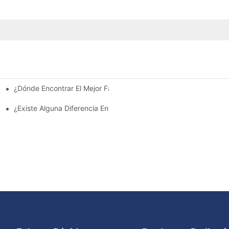
¿Dónde Encontrar El Mejor Fabricante De Farolas Solares?
e La Inversión Y Eficiencia.
¿Existe Alguna Diferencia Entre Las Luces Del Área De Estacion