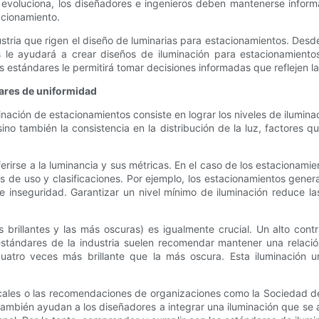
r evoluciona, los diseñadores e ingenieros deben mantenerse inform
acionamiento.
stria que rigen el diseño de luminarias para estacionamientos. Desde 
le ayudará a crear diseños de iluminación para estacionamientos 
 estándares le permitirá tomar decisiones informadas que reflejen la
dares de uniformidad
ción de estacionamientos consiste en lograr los niveles de iluminac
sino también la consistencia en la distribución de la luz, factores
eferirse a la luminancia y sus métricas. En el caso de los estacionamie
de uso y clasificaciones. Por ejemplo, los estacionamientos general
 inseguridad. Garantizar un nivel mínimo de iluminación reduce la
ás brillantes y las más oscuras) es igualmente crucial. Un alto con
estándares de la industria suelen recomendar mantener una relació
atro veces más brillante que la más oscura. Esta iluminación unif
ales o las recomendaciones de organizaciones como la Sociedad de I
 también ayudan a los diseñadores a integrar una iluminación que se 