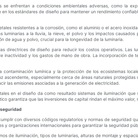
tos se enfrentan a condiciones ambientales adversas, como la exp
ve en los estándares de diseño para mantener un rendimiento confiab
etales resistentes a la corrosión, como el aluminio o el acero inoxid
 luminarias a la lluvia, la nieve, el polvo y los impactos causados
n de agua y polvo, crucial para la longevidad de la luminaria.
as directrices de diseño para reducir los costos operativos. Las 
 de inactividad y los gastos de mano de obra. La incorporación de
a contaminación lumínica y la protección de los ecosistemas loca
 luz ascendente, especialmente cerca de áreas naturales protegidas 
ir las emisiones asociadas a la generación de electricidad.
ntales en el diseño da como resultado sistemas de iluminación que
ico garantiza que las inversiones de capital rindan el máximo valor,
 seguridad
cumplir con diversos códigos regulatorios y normas de seguridad que
es y organizaciones internacionales para garantizar la seguridad públ
os de iluminación, tipos de luminarias, alturas de montaje y espacia