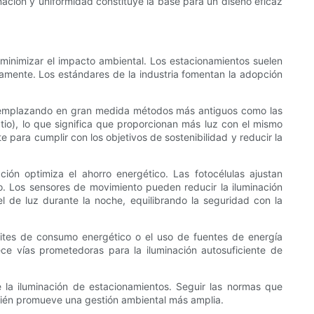
inación y uniformidad constituye la base para un diseño eficaz
a minimizar el impacto ambiental. Los estacionamientos suelen
amente. Los estándares de la industria fomentan la adopción
s, reemplazando en gran medida métodos más antiguos como las
io), lo que significa que proporcionan más luz con el mismo
ara cumplir con los objetivos de sostenibilidad y reducir la
ón optimiza el ahorro energético. Las fotocélulas ajustan
o. Los sensores de movimiento pueden reducir la iluminación
l de luz durante la noche, equilibrando la seguridad con la
mites de consumo energético o el uso de fuentes de energía
ce vías prometedoras para la iluminación autosuficiente de
e la iluminación de estacionamientos. Seguir las normas que
bién promueve una gestión ambiental más amplia.