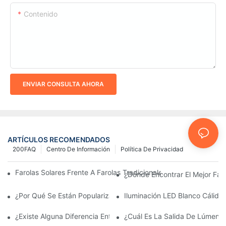
Contenido
ENVIAR CONSULTA AHORA
ARTÍCULOS RECOMENDADOS
200FAQ
Centro De Información
Política De Privacidad
Farolas Solares Frente A Farolas Tradicionales: Coste, Retorno D
¿Dónde Encontrar El Mejor Fab
¿Por Qué Se Están Popularizando Las Farolas Solares?
Iluminación LED Blanco Cálido
¿Existe Alguna Diferencia Entre Las Luces Del Área De Estacio
¿Cuál Es La Salida De Lúmene