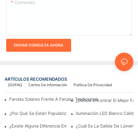
Contenido
ENVIAR CONSULTA AHORA
ARTÍCULOS RECOMENDADOS
200FAQ
Centro De Información
Política De Privacidad
Farolas Solares Frente A Farolas Tradicionales: Coste, Retorno D
¿Dónde Encontrar El Mejor Fab
¿Por Qué Se Están Popularizando Las Farolas Solares?
Iluminación LED Blanco Cálido
¿Existe Alguna Diferencia Entre Las Luces Del Área De Estacio
¿Cuál Es La Salida De Lúmene