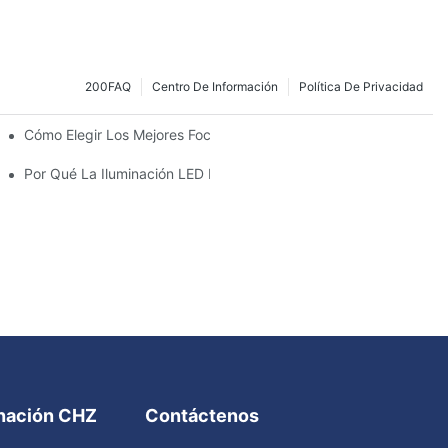
200FAQ
Centro De Información
Política De Privacidad
os Reflectores Portátiles Para Fútbol?
Cómo Elegir Los Mejores Focos Portátiles Para Partidos De Fútbo
Deportes Y Eventos Nocturnos
Por Qué La Iluminación LED Es El Futuro De La Iluminación De C
inación CHZ
Contáctenos