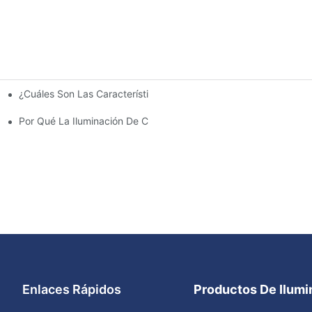
¿Cuáles Son Las Características Clave Que Se Deben Buscar En L
ipos Y Eventos De Fútbol
ncesto Residencial?
Por Qué La Iluminación De Campos Exteriores Es Esencial Para 
Enlaces Rápidos
Productos De Ilum