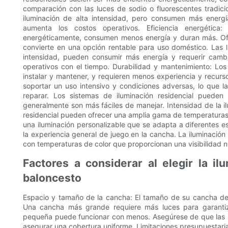
comparación con las luces de sodio o fluorescentes tradici
iluminación de alta intensidad, pero consumen más energ
aumenta los costos operativos. Eficiencia energética
energéticamente, consumen menos energía y duran más. Ofre
convierte en una opción rentable para uso doméstico. Las l
intensidad, pueden consumir más energía y requerir camb
operativos con el tiempo. Durabilidad y mantenimiento: Los 
instalar y mantener, y requieren menos experiencia y recurso
soportar un uso intensivo y condiciones adversas, lo que 
reparar. Los sistemas de iluminación residencial pueden
generalmente son más fáciles de manejar. Intensidad de la i
residencial pueden ofrecer una amplia gama de temperaturas d
una iluminación personalizable que se adapta a diferentes e
la experiencia general de juego en la cancha. La iluminación
con temperaturas de color que proporcionan una visibilidad nít
Factores a considerar al elegir la i
baloncesto
Espacio y tamaño de la cancha: El tamaño de su cancha de 
Una cancha más grande requiere más luces para garantiz
pequeña puede funcionar con menos. Asegúrese de que las 
asegurar una cobertura uniforme. Limitaciones presupuestari