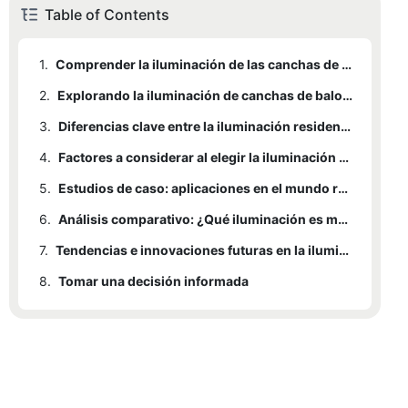
Table of Contents
1.
Comprender la iluminación de las canchas de baloncesto residenciales
2.
Explorando la iluminación de canchas de baloncesto comerciales
3.
Diferencias clave entre la iluminación residencial y comercial
4.
Factores a considerar al elegir la iluminación adecuada para su cancha de baloncesto
5.
Estudios de caso: aplicaciones en el mundo real
6.
Análisis comparativo: ¿Qué iluminación es mejor para uso doméstico?
7.
Tendencias e innovaciones futuras en la iluminación de canchas de baloncesto
8.
Tomar una decisión informada