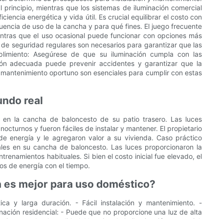
 principio, mientras que los sistemas de iluminación comercial
iencia energética y vida útil. Es crucial equilibrar el costo con
cuencia de uso de la cancha y para qué fines. El juego frecuente
entras que el uso ocasional puede funcionar con opciones más
s de seguridad regulares son necesarios para garantizar que las
plimiento: Asegúrese de que su iluminación cumpla con las
ión adecuada puede prevenir accidentes y garantizar que la
 mantenimiento oportuno son esenciales para cumplir con estas
undo real
ED en la cancha de baloncesto de su patio trasero. Las luces
nocturnos y fueron fáciles de instalar y mantener. El propietario
de energía y le agregaron valor a su vivienda. Caso práctico
ales en su cancha de baloncesto. Las luces proporcionaron la
trenamientos habituales. Si bien el costo inicial fue elevado, el
s de energía con el tiempo.
n es mejor para uso doméstico?
tica y larga duración. - Fácil instalación y mantenimiento. -
nación residencial: - Puede que no proporcione una luz de alta