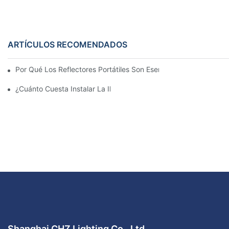
ARTÍCULOS RECOMENDADOS
Por Qué Los Reflectores Portátiles Son Esenciales Para Los Equ
¿Cuánto Cuesta Instalar La Iluminación De Una Cancha De Balo
Shanghai CHZ Lighting Co., Ltd.