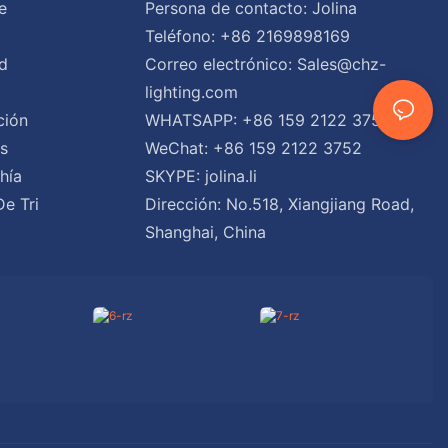
e
Persona de contacto: Jolina
Teléfono: +86 2169898169
d
Correo electrónico:
Sales@chz-
lighting.com
ción
WHATSAPP: +86 159 2122 3752
es
WeChat: +86 159 2122 3752
hía
SKYPE: jolina.li
De Tri
Dirección: No.518, Xiangjiang Road,
Shanghai, China