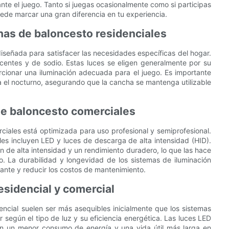
nte el juego. Tanto si juegas ocasionalmente como si participas
 puede marcar una gran diferencia en tu experiencia.
has de baloncesto residenciales
iseñada para satisfacer las necesidades específicas del hogar.
centes y de sodio. Estas luces se eligen generalmente por su
rcionar una iluminación adecuada para el juego. Es importante
ra el nocturno, asegurando que la cancha se mantenga utilizable
de baloncesto comerciales
ciales está optimizada para uso profesional y semiprofesional.
es incluyen LED y luces de descarga de alta intensidad (HID).
n de alta intensidad y un rendimiento duradero, lo que las hace
. La durabilidad y longevidad de los sistemas de iluminación
ante y reducir los costos de mantenimiento.
residencial y comercial
encial suelen ser más asequibles inicialmente que los sistemas
 según el tipo de luz y su eficiencia energética. Las luces LED
con un menor consumo de energía y una vida útil más larga en