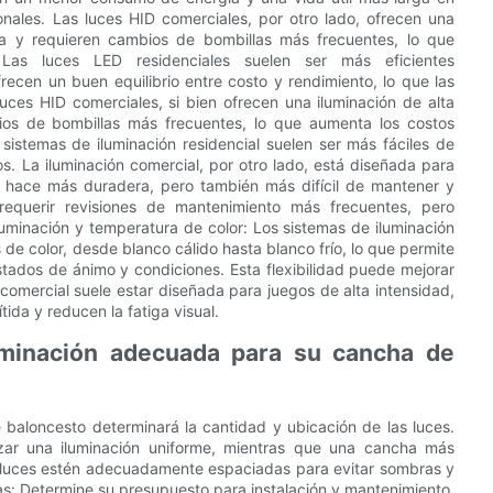
onales. Las luces HID comerciales, por otro lado, ofrecen una
ía y requieren cambios de bombillas más frecuentes, lo que
: Las luces LED residenciales suelen ser más eficientes
cen un buen equilibrio entre costo y rendimiento, lo que las
uces HID comerciales, si bien ofrecen una iluminación de alta
ios de bombillas más frecuentes, lo que aumenta los costos
sistemas de iluminación residencial suelen ser más fáciles de
s. La iluminación comercial, por otro lado, está diseñada para
la hace más duradera, pero también más difícil de mantener y
 requerir revisiones de mantenimiento más frecuentes, pero
luminación y temperatura de color: Los sistemas de iluminación
e color, desde blanco cálido hasta blanco frío, lo que permite
stados de ánimo y condiciones. Esta flexibilidad puede mejorar
 comercial suele estar diseñada para juegos de alta intensidad,
ida y reducen la fatiga visual.
luminación adecuada para su cancha de
baloncesto determinará la cantidad y ubicación de las luces.
ar una iluminación uniforme, mientras que una cancha más
luces estén adecuadamente espaciadas para evitar sombras y
as: Determine su presupuesto para instalación y mantenimiento.