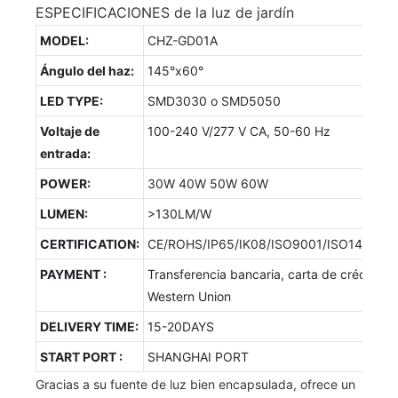
ESPECIFICACIONES de la luz de jardín
MODEL:
CHZ-GD01A
Ángulo del haz:
145°x60°
LED TYPE:
SMD3030 o SMD5050
Voltaje de
100-240 V/277 V CA, 50-60 Hz
entrada:
POWER:
30W 40W 50W 60W
LUMEN:
>130LM/W
CERTIFICATION:
CE/ROHS/IP65/IK08/ISO9001/ISO14001/
PAYMENT :
Transferencia bancaria, carta de crédito,
Western Union
DELIVERY TIME:
15-20DAYS
START PORT :
SHANGHAI PORT
Gracias a su fuente de luz bien encapsulada, ofrece un