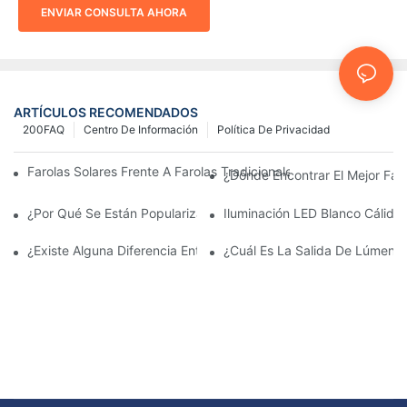
ENVIAR CONSULTA AHORA
ARTÍCULOS RECOMENDADOS
200FAQ
Centro De Información
Política De Privacidad
Farolas Solares Frente A Farolas Tradicionales: Coste, Retorno D
¿Dónde Encontrar El Mejor Fab
¿Por Qué Se Están Popularizando Las Farolas Solares?
Iluminación LED Blanco Cálido
¿Existe Alguna Diferencia Entre Las Luces Del Área De Estacio
¿Cuál Es La Salida De Lúmene