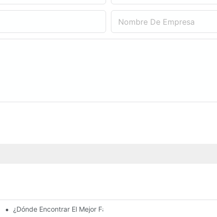
Nombre De Empresa
¿Dónde Encontrar El Mejor Fabricante De Farolas Solares?
e La Inversión Y Eficiencia.