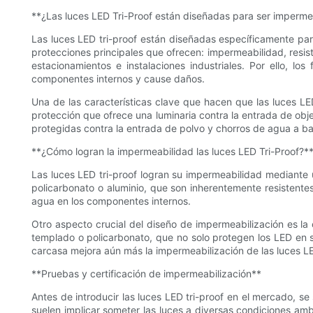
**¿Las luces LED Tri-Proof están diseñadas para ser imperm
Las luces LED tri-proof están diseñadas específicamente para 
protecciones principales que ofrecen: impermeabilidad, resis
estacionamientos e instalaciones industriales. Por ello, l
componentes internos y cause daños.
Una de las características clave que hacen que las luces LED 
protección que ofrece una luminaria contra la entrada de objet
protegidas contra la entrada de polvo y chorros de agua a baj
**¿Cómo logran la impermeabilidad las luces LED Tri-Proof?*
Las luces LED tri-proof logran su impermeabilidad mediante
policarbonato o aluminio, que son inherentemente resistentes a
agua en los componentes internos.
Otro aspecto crucial del diseño de impermeabilización es la c
templado o policarbonato, que no solo protegen los LED en su 
carcasa mejora aún más la impermeabilización de las luces LE
**Pruebas y certificación de impermeabilización**
Antes de introducir las luces LED tri-proof en el mercado, 
suelen implicar someter las luces a diversas condiciones am