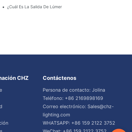
amiento Y Las Luces Del Estacionamiento?
¿Cuál Es La Salida De Lúmenes Ideal Para Un Estacionamiento 
inación CHZ
Contáctenos
e
Persona de contacto: Jolina
Teléfono: +86 2169898169
d
Correo electrónico:
Sales@chz-
lighting.com
ción
WHATSAPP: +86 159 2122 3752
es
WeChat: +86 159 2122 3752