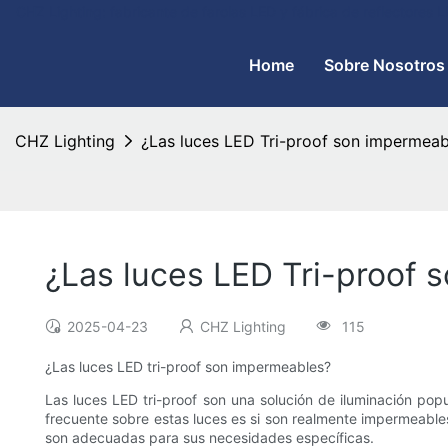
CHZ Lighting: fabricante de farolas LED y fábrica de reflectores
Home
Sobre Nosotros
CHZ Lighting
¿Las luces LED Tri-proof son impermeab
¿Las luces LED Tri-proof 
2025-04-23
CHZ Lighting
115
¿Las luces LED tri-proof son impermeables?
Las luces LED tri-proof son una solución de iluminación popu
frecuente sobre estas luces es si son realmente impermeables
son adecuadas para sus necesidades específicas.