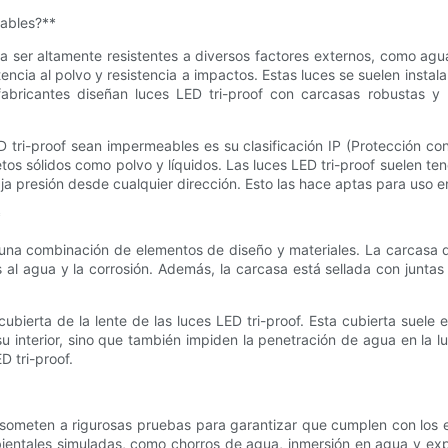
eables?**
ser altamente resistentes a diversos factores externos, como agua, 
tencia al polvo y resistencia a impactos. Estas luces se suelen inst
os fabricantes diseñan luces LED tri-proof con carcasas robustas y
tri-proof sean impermeables es su clasificación IP (Protección cont
os sólidos como polvo y líquidos. Las luces LED tri-proof suelen tene
a presión desde cualquier dirección. Esto las hace aptas para uso e
*
 una combinación de elementos de diseño y materiales. La carcasa 
l agua y la corrosión. Además, la carcasa está sellada con juntas de
ubierta de la lente de las luces LED tri-proof. Esta cubierta suele
interior, sino que también impiden la penetración de agua en la lumi
D tri-proof.
se someten a rigurosas pruebas para garantizar que cumplen con los 
bientales simuladas, como chorros de agua, inmersión en agua y exp