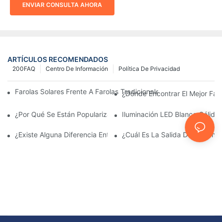
ENVIAR CONSULTA AHORA
ARTÍCULOS RECOMENDADOS
200FAQ
Centro De Información
Política De Privacidad
Farolas Solares Frente A Farolas Tradicionales: Coste, Retorno D
¿Dónde Encontrar El Mejor Fab
¿Por Qué Se Están Popularizando Las Farolas Solares?
Iluminación LED Blanco Cálido
¿Existe Alguna Diferencia Entre Las Luces Del Área De Estacio
¿Cuál Es La Salida De Lúmene